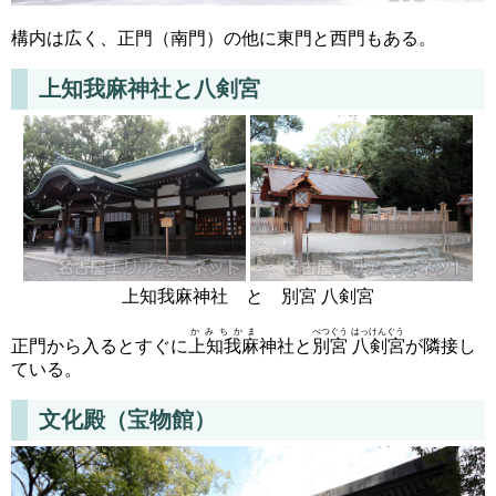
構内は広く、正門（南門）の他に東門と西門もある。
上知我麻神社と八剣宮
上知我麻神社 と 別宮 八剣宮
かみちかま
べつぐう はっけんぐう
正門から入るとすぐに
上知我麻
神社と
別宮 八剣宮
が隣接し
ている。
文化殿（宝物館）