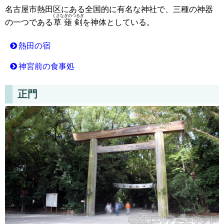
名古屋市熱田区にある全国的に有名な神社で、三種の神器
くさなぎのつるぎ
の一つである
草薙剣
を神体としている。
熱田の宿
神宮前の食事処
正門