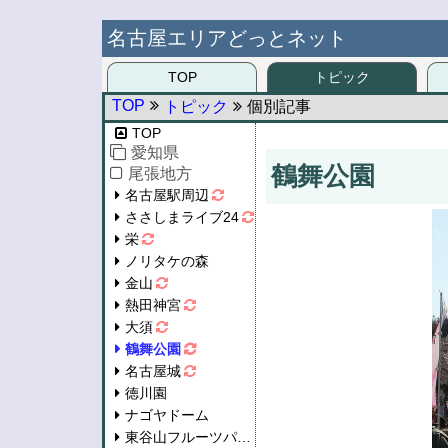
名古屋エリアどっとネット
TOP
トピック
TOP
トピック
個別記事
TOP
愛知県
鶴舞公園
尾張地方
名古屋駅周辺
ささしまライブ24
栄
ノリタケの森
金山
熱田神宮
大須
鶴舞公園
名古屋城
徳川園
ナゴヤドーム
東谷山フルーツパーク