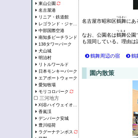
東山公園
名古屋港
リニア・鉄道館
つるまい
名古屋市昭和区
鶴舞
にあ
レゴランド・ジャパン
中部国際空港
つるま
なお、公園名は
鶴舞
公園
南知多ビーチランド
も混同している。理由は
138タワーパーク
犬山城
鶴舞周辺の宿
鶴
明治村
リトルワールド
日本モンキーパーク
園内散策
エアポートウォーク
愛知牧場
モリコロパーク
三河地方
刈谷ハイウェイオアシス
香嵐渓
デンパーク安城
豊川稲荷
ラグーナテンボス