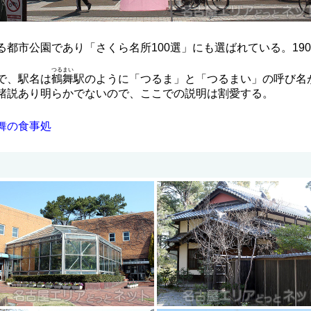
る都市公園であり「さくら名所100選」にも選ばれている。19
つるまい
で、駅名は
鶴舞
駅のように「つるま」と「つるまい」の呼び名
諸説あり明らかでないので、ここでの説明は割愛する。
舞の食事処