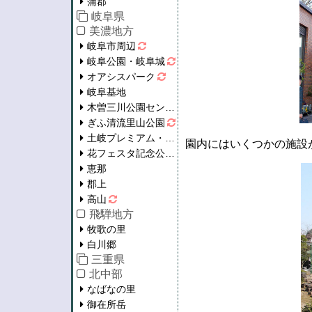
蒲郡
岐阜県
美濃地方
岐阜市周辺
岐阜公園・岐阜城
オアシスパーク
岐阜基地
木曽三川公園センター
ぎふ清流里山公園
土岐プレミアム・アウトレット
園内にはいくつかの施設
花フェスタ記念公園
恵那
郡上
高山
飛騨地方
牧歌の里
白川郷
三重県
北中部
なばなの里
御在所岳