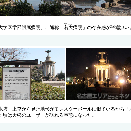
めいだい
大学医学部附属病院」、通称「
名大
病院」の存在感が半端無い
水塔。上空から見た地形がモンスターボールに似ているから「
た頃は大勢のユーザーが訪れる事態になった。