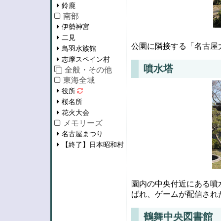
鈴鹿
南部
伊勢神宮
二見
公園に隣接する「名古屋
鳥羽水族館
志摩スペイン村
噴水塔
全般・その他
東海全域
役所
桜名所
花火大会
メモリーズ
名古屋まつり
【終了】日本昭和村
園内の中央付近にある噴
ばれ、ゲームが配信され
鶴舞中央図書館