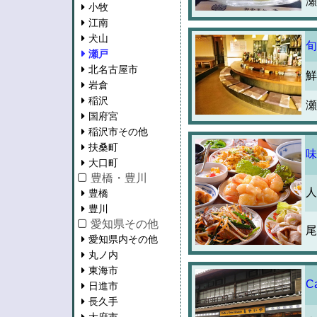
瀬
小牧
江南
犬山
旬
瀬戸
北名古屋市
鮮
岩倉
稲沢
瀬
国府宮
稲沢市その他
扶桑町
味
大口町
豊橋・豊川
人
豊橋
豊川
愛知県その他
尾
愛知県内その他
丸ノ内
東海市
C
日進市
長久手