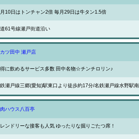
月10日はトンチャン2倍 毎月29日は牛タン1.5倍
道61号線瀬戸街道沿い
カツ田中 瀬戸店
得に飲めるサービス多数 田中名物☆チンチロリン♪
鉄瀬戸線三郷(愛知)駅東口より徒歩約17分/名鉄瀬戸線水野駅南
肉ハウス八百亭
レンドリーな接客も人気 ゆったりな掘りごたつ席！