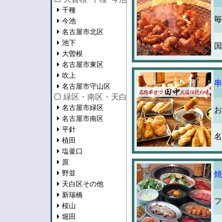
千種
毎
今池
名古屋市北区
池下
国
大曽根
名古屋市東区
吹上
串
名古屋市守山区
緑区・南区・天白区・瑞穂区
名古屋市緑区
お
名古屋市南区
平針
名
植田
塩釜口
原
野並
焼
天白区その他
新瑞橋
フ
桜山
堀田