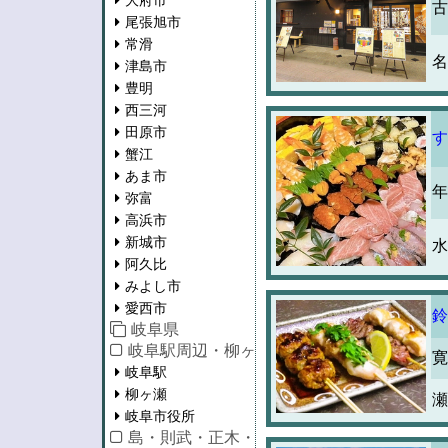
大府市
古
尾張旭市
常滑
名
津島市
豊明
西三河
田原市
す
蟹江
あま市
年
弥富
高浜市
新城市
水
阿久比
みよし市
愛西市
鈴
岐阜県
岐阜駅周辺・柳ヶ瀬・市役所
寛
岐阜駅
柳ヶ瀬
瀬
岐阜市役所
島・則武・正木・長良