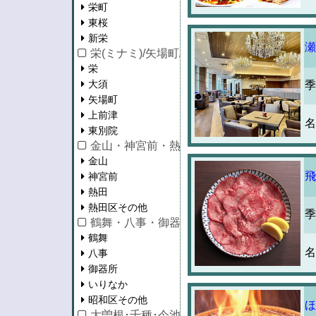
栄町
東桜
新栄
瀬
栄(ミナミ)/矢場町/大須/上前津
栄
大須
季
矢場町
上前津
名
東別院
金山・神宮前・熱田区
金山
飛
神宮前
熱田
熱田区その他
季
鶴舞・八事・御器所
鶴舞
名
八事
御器所
いりなか
昭和区その他
ほ
大曽根･千種･今池･池下･守山区