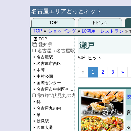
名古屋エリアどっとネット
TOP
トピック
TOP
ショッピング
居酒屋・レストラン
TOP
瀬戸
愛知県
名古屋（名古屋駅/西区/中村区）
名古屋駅
54件ヒット
名古屋市西区
本陣
«
1
2
3
»
中村公園
国際センター
名古屋市中村区その他
栄ｷﾀ錦/伏見丸の内/泉/東桜/新栄
餃
錦
名古屋丸の内
宴
泉
伏見駅
久屋大通
名