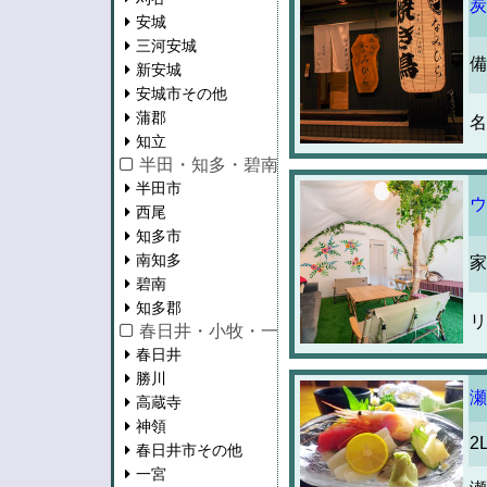
炭
安城
三河安城
備
新安城
安城市その他
蒲郡
名
知立
半田・知多・碧南・西尾
半田市
ウ
西尾
知多市
南知多
家
碧南
知多郡
リ
春日井・小牧・一宮・江南・瀬戸
春日井
勝川
瀬
高蔵寺
神領
2
春日井市その他
一宮