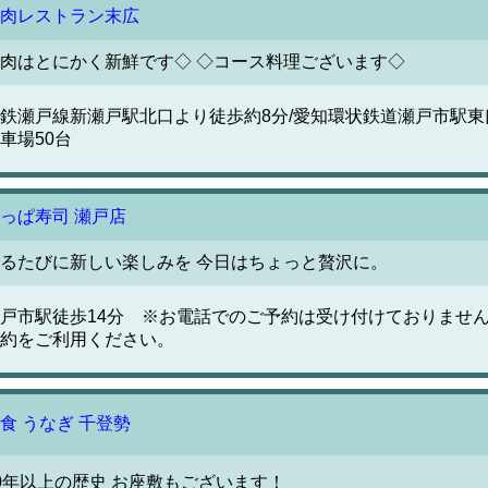
肉レストラン末広
肉はとにかく新鮮です◇ ◇コース料理ございます◇
鉄瀬戸線新瀬戸駅北口より徒歩約8分/愛知環状鉄道瀬戸市駅東口
車場50台
っぱ寿司 瀬戸店
るたびに新しい楽しみを 今日はちょっと贅沢に。
戸市駅徒歩14分 ※お電話でのご予約は受け付けておりませ
約をご利用ください。
食 うなぎ 千登勢
0年以上の歴史 お座敷もございます！