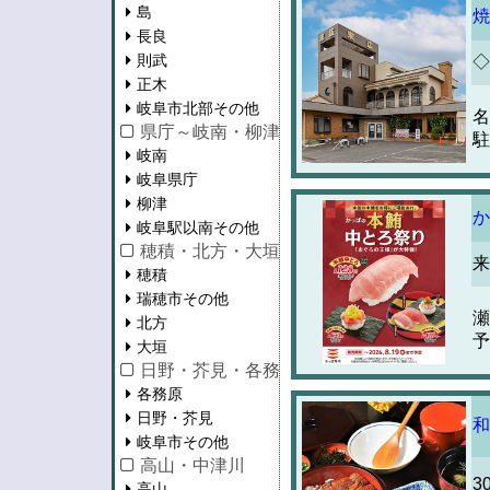
島
焼
長良
則武
◇
正木
岐阜市北部その他
名
県庁～岐南・柳津・岐阜駅以南
駐
岐南
岐阜県庁
柳津
か
岐阜駅以南その他
穂積・北方・大垣
来
穂積
瑞穂市その他
瀬
北方
予
大垣
日野・芥見・各務原
各務原
日野・芥見
和
岐阜市その他
高山・中津川
3
高山