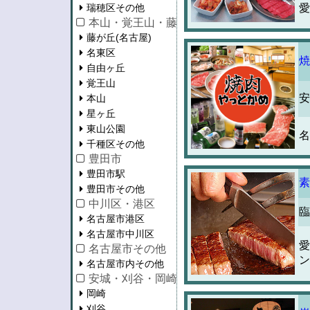
瑞穂区その他
愛
本山・覚王山・藤が丘
藤が丘(名古屋)
名東区
焼
自由ヶ丘
覚王山
安
本山
星ヶ丘
東山公園
名
千種区その他
豊田市
豊田市駅
素
豊田市その他
中川区・港区
臨
名古屋市港区
名古屋市中川区
愛
名古屋市その他
ン
名古屋市内その他
安城・刈谷・岡崎・知立・蒲郡
岡崎
刈谷