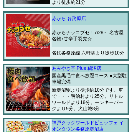
より徒歩約21分
赤から 各務原店
赤からナッコプセ！7/28～ 名古屋
名物♪甘辛手羽先☆
名鉄各務原線 六軒駅より徒歩10分
あみやき亭 Plus 鵜沼店
国産黒毛牛食べ放題コース ●大型駐
車場完備
新鵜沼駅より徒歩約10分です。車
で・・・明治村より25分。リトル
ワールドより18分。モンキーパー
クより9分。犬山城8分
神戸クックワールドビュッフェ イ
オンタウン各務原鵜沼店