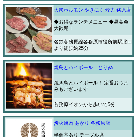
大衆ホルモン やきにく 煙力 務原店
◆お得なランチメニュー ◆昼宴会
大歓迎！
名鉄各務原線各務原市役所前駅北口
より徒歩約25分
焼鳥とハイボール とりya
焼き鳥とハイボール！ 定番おつま
みもございます
各務原イオンから歩いて5分
炭火焼肉 あかり 各務原店
半個室あり テーブル席