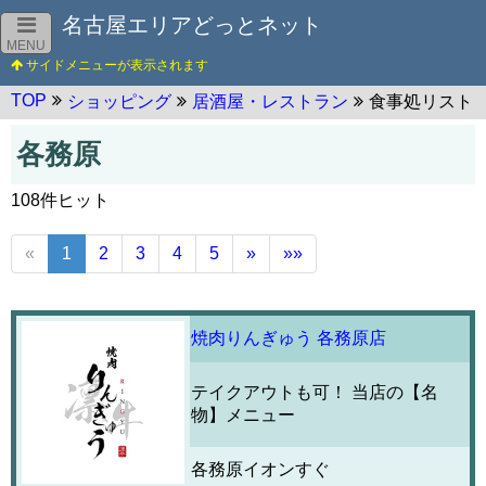
名古屋エリアどっとネット
MENU
TOP
ショッピング
居酒屋・レストラン
食事処リスト
各務原
108件ヒット
«
1
2
3
4
5
»
»»
焼肉りんぎゅう 各務原店
テイクアウトも可！ 当店の【名
物】メニュー
各務原イオンすぐ