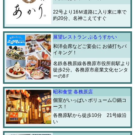
22号より16Ｍ道路に入り東に車で
約20分、名神こえてすぐ
展望レストラン ぶるうすかい
和洋会席などご宴会に お値打ちバ
イキング！
名鉄各務原線各務原市役所前駅より
徒歩2分。各務原市産業文化センタ
ーの8Ｆ
昭和食堂 各務原店
個室がいっぱい ボリューム◎鍋コ
ース！
各務原駅から徒歩10分 21号線沿
い