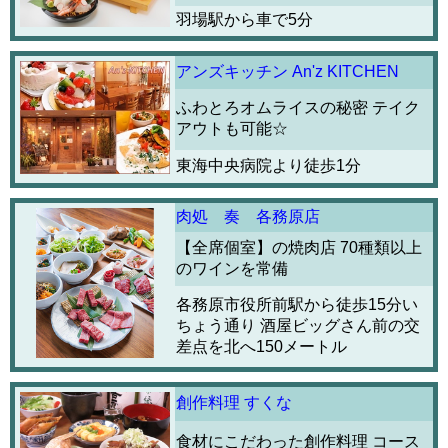
羽場駅から車で5分
アンズキッチン An'z KITCHEN
ふわとろオムライスの秘密 テイク
アウトも可能☆
東海中央病院より徒歩1分
肉処 奏 各務原店
【全席個室】の焼肉店 70種類以上
のワインを常備
各務原市役所前駅から徒歩15分い
ちょう通り 酒屋ビッグさん前の交
差点を北へ150メートル
創作料理 すくな
食材にこだわった創作料理 コース