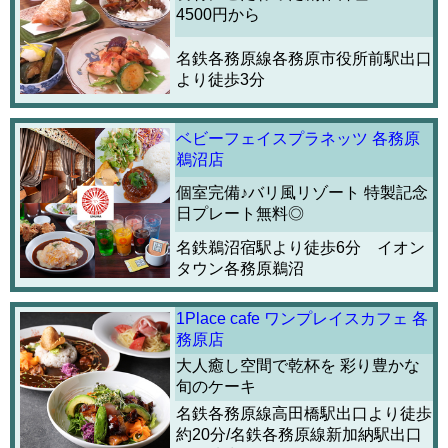
4500円から
名鉄各務原線各務原市役所前駅出口
より徒歩3分
ベビーフェイスプラネッツ 各務原
鵜沼店
個室完備♪バリ風リゾート 特製記念
日プレート無料◎
名鉄鵜沼宿駅より徒歩6分 イオン
タウン各務原鵜沼
1Place cafe ワンプレイスカフェ 各
務原店
大人癒し空間で乾杯を 彩り豊かな
旬のケーキ
名鉄各務原線高田橋駅出口より徒歩
約20分/名鉄各務原線新加納駅出口