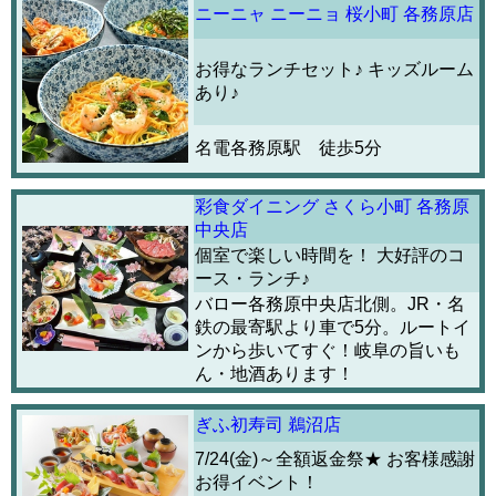
ニーニャ ニーニョ 桜小町 各務原店
お得なランチセット♪ キッズルーム
あり♪
名電各務原駅 徒歩5分
彩食ダイニング さくら小町 各務原
中央店
個室で楽しい時間を！ 大好評のコ
ース・ランチ♪
バロー各務原中央店北側。JR・名
鉄の最寄駅より車で5分。ルートイ
ンから歩いてすぐ！岐阜の旨いも
ん・地酒あります！
ぎふ初寿司 鵜沼店
7/24(金)～全額返金祭★ お客様感謝
お得イベント！