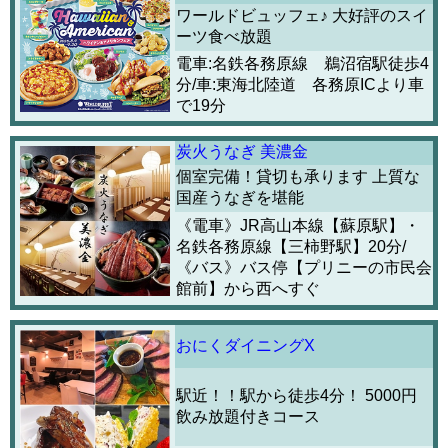
ワールドビュッフェ♪ 大好評のスイ
ーツ食べ放題
電車:名鉄各務原線 鵜沼宿駅徒歩4
分/車:東海北陸道 各務原ICより車
で19分
炭火うなぎ 美濃金
個室完備！貸切も承ります 上質な
国産うなぎを堪能
《電車》JR高山本線【蘇原駅】・
名鉄各務原線【三柿野駅】20分/
《バス》バス停【プリニーの市民会
館前】から西へすぐ
おにくダイニングX
駅近！！駅から徒歩4分！ 5000円
飲み放題付きコース