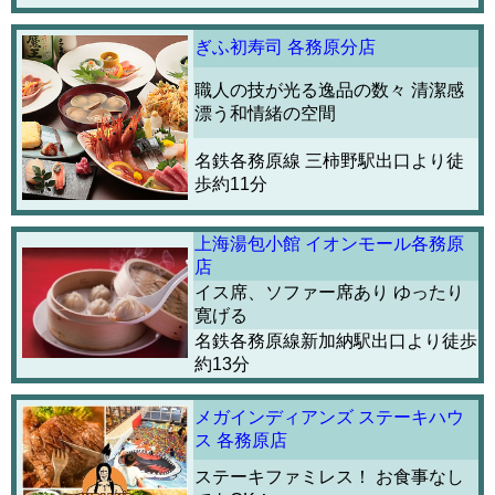
ぎふ初寿司 各務原分店
職人の技が光る逸品の数々 清潔感
漂う和情緒の空間
名鉄各務原線 三柿野駅出口より徒
歩約11分
上海湯包小館 イオンモール各務原
店
イス席、ソファー席あり ゆったり
寛げる
名鉄各務原線新加納駅出口より徒歩
約13分
メガインディアンズ ステーキハウ
ス 各務原店
ステーキファミレス！ お食事なし