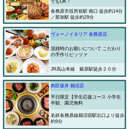
でもOK！
各務原市役所前駅 南口 徒歩約14分
／那加駅 徒歩約29分
ヴォーノイタリア 各務原店
混雑時のお願いについて こだわり
の手作りピッツァ
JR高山本線 蘇原駅徒歩２０分
肉匠坂井 鵜沼店
平日限定【学生応援コース 小学生
半額、園児無料
名鉄各務原線鵜沼宿駅出口より徒歩
約9分