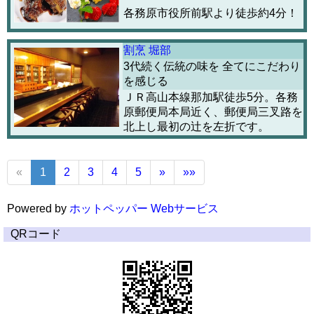
各務原市役所前駅より徒歩約4分！
割烹 堀部
3代続く伝統の味を 全てにこだわり
を感じる
ＪＲ高山本線那加駅徒歩5分。各務
原郵便局本局近く、郵便局三叉路を
北上し最初の辻を左折です。
«
1
2
3
4
5
»
»»
Powered by
ホットペッパー Webサービス
QRコード