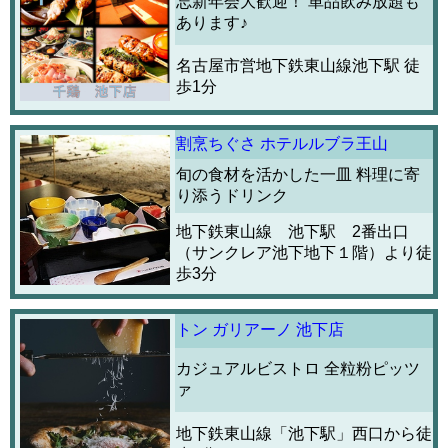
忘新年会大歓迎！ 単品飲み放題も
あります♪
名古屋市営地下鉄東山線池下駅 徒
歩1分
割烹ちぐさ ホテルルブラ王山
旬の食材を活かした一皿 料理に寄
り添うドリンク
地下鉄東山線 池下駅 2番出口
（サンクレア池下地下１階）より徒
歩3分
トン ガリアーノ 池下店
カジュアルビストロ 全粒粉ピッツ
ァ
地下鉄東山線「池下駅」西口から徒