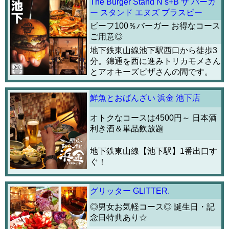
The Burger Stand N s+B ザ バーガ
ー スタンド エヌズ プラスビー
ビーフ100％バーガー お得なコース
ご用意◎
地下鉄東山線池下駅西口から徒歩3
分。錦通を西に進みトリカモメさん
とアオキーズピザさんの間です。
鮮魚とおばんざい 浜金 池下店
オトクなコースは4500円～ 日本酒
利き酒＆単品飲放題
地下鉄東山線【池下駅】1番出口す
ぐ！
グリッター GLITTER.
◎男女お気軽コース◎ 誕生日・記
念日特典あり☆