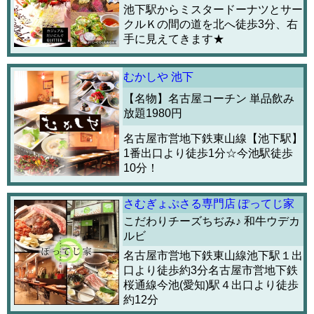
池下駅からミスタードーナツとサー
クルＫの間の道を北へ徒歩3分、右
手に見えてきます★
むかしや 池下
【名物】名古屋コーチン 単品飲み
放題1980円
名古屋市営地下鉄東山線【池下駅】
1番出口より徒歩1分☆今池駅徒歩
10分！
さむぎょぷさる専門店 ぽってじ家
こだわりチーズちぢみ♪ 和牛ウデカ
ルビ
名古屋市営地下鉄東山線池下駅１出
口より徒歩約3分名古屋市営地下鉄
桜通線今池(愛知)駅４出口より徒歩
約12分