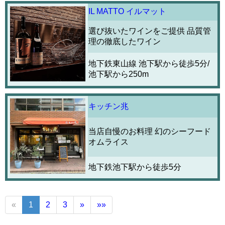
IL MATTO イルマット
選び抜いたワインをご提供 品質管
理の徹底したワイン
地下鉄東山線 池下駅から徒歩5分/
池下駅から250m
キッチン兆
当店自慢のお料理 幻のシーフード
オムライス
地下鉄池下駅から徒歩5分
«
1
2
3
»
»»