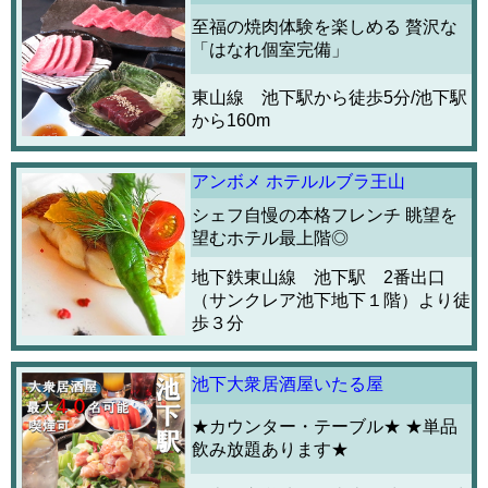
至福の焼肉体験を楽しめる 贅沢な
「はなれ個室完備」
東山線 池下駅から徒歩5分/池下駅
から160m
アンボメ ホテルルブラ王山
シェフ自慢の本格フレンチ 眺望を
望むホテル最上階◎
地下鉄東山線 池下駅 2番出口
（サンクレア池下地下１階）より徒
歩３分
池下大衆居酒屋いたる屋
★カウンター・テーブル★ ★単品
飲み放題あります★