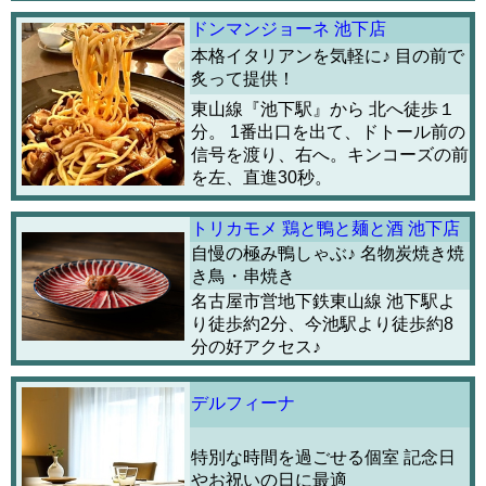
ドンマンジョーネ 池下店
本格イタリアンを気軽に♪ 目の前で
炙って提供！
東山線『池下駅』から 北へ徒歩１
分。 1番出口を出て、ドトール前の
信号を渡り、右へ。キンコーズの前
を左、直進30秒。
トリカモメ 鶏と鴨と麺と酒 池下店
自慢の極み鴨しゃぶ♪ 名物炭焼き焼
き鳥・串焼き
名古屋市営地下鉄東山線 池下駅よ
り徒歩約2分、今池駅より徒歩約8
分の好アクセス♪
デルフィーナ
特別な時間を過ごせる個室 記念日
やお祝いの日に最適