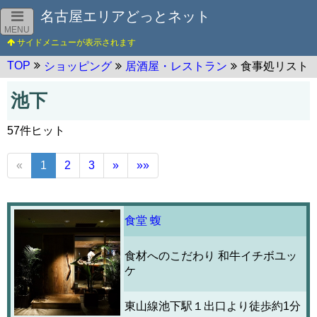
名古屋エリアどっとネット
MENU
TOP
ショッピング
居酒屋・レストラン
食事処リスト
池下
57件ヒット
«
1
2
3
»
»»
食堂 蝮
食材へのこだわり 和牛イチボユッ
ケ
東山線池下駅１出口より徒歩約1分