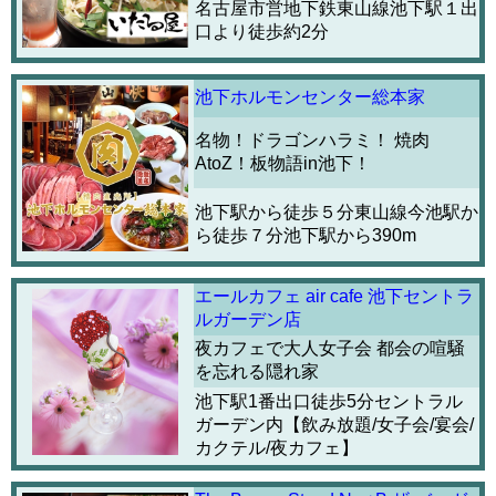
名古屋市営地下鉄東山線池下駅１出
口より徒歩約2分
池下ホルモンセンター総本家
名物！ドラゴンハラミ！ 焼肉
AtoZ！板物語in池下！
池下駅から徒歩５分東山線今池駅か
ら徒歩７分池下駅から390m
エールカフェ air cafe 池下セントラ
ルガーデン店
夜カフェで大人女子会 都会の喧騒
を忘れる隠れ家
池下駅1番出口徒歩5分セントラル
ガーデン内【飲み放題/女子会/宴会/
カクテル/夜カフェ】