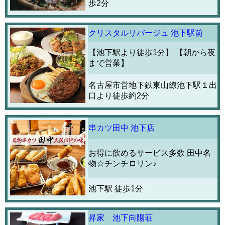
歩2分
クリスタルリバージュ 池下駅前
【池下駅より徒歩1分】 【朝から夜
まで営業】
名古屋市営地下鉄東山線池下駅１出
口より徒歩約2分
串カツ田中 池下店
お得に飲めるサービス多数 田中名
物☆チンチロリン♪
池下駅 徒歩1分
昇家 池下向陽荘