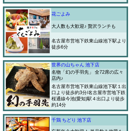
花ごよみ
大人数も大歓迎♪ 贅沢ランチも
名古屋市営地下鉄東山線池下駅より
徒歩6分
世界の山ちゃん 池下店
名物「幻の手羽先」 全72席の広々
店内♪
名古屋市営地下鉄東山線池下駅１出
口より徒歩約3分/名古屋市営地下鉄
桜通線今池(愛知)駅４出口より徒歩
約14分
千鶏 ちどり 池下店