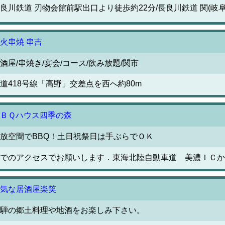
良川鉄道 刃物会館前駅出口より徒歩約22分/長良川鉄道 関(岐
火串焼 串吉
酒屋/串焼き/宴会/コース/飲み放題/関市
道418号線「高野」交差点を西へ約80m
ＢＱハウス四季の森
放空間でBBQ！土日祝祭日は手ぶらでＯＫ
でのアクセスでお願いします．東海北陸自動車道 美濃ＩＣか
気な居酒屋楽笑
騨の郷土料理や地酒をお楽しみ下さい。