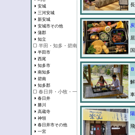
長
安城
三河安城
新安城
炭
安城市その他
蒲郡
居
知立
半田・知多・碧南・西尾
国
半田市
西尾
知多市
Ｂ
南知多
碧南
解
知多郡
春日井・小牧・一宮・江南・瀬戸
車
春日井
勝川
高蔵寺
陽
神領
春日井市その他
飛
一宮