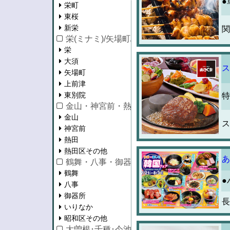
●
栄町
東桜
新栄
関
栄(ミナミ)/矢場町/大須/上前津
栄
大須
ス
矢場町
上前津
東別院
特
金山・神宮前・熱田区
金山
ス
神宮前
熱田
熱田区その他
あ
鶴舞・八事・御器所
鶴舞
●
八事
御器所
長
いりなか
昭和区その他
大曽根･千種･今池･池下･守山区