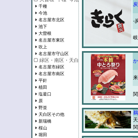
炭
千種
今池
名古屋市北区
-
池下
大曽根
岐
名古屋市東区
吹上
名古屋市守山区
緑区・南区・天白区・瑞穂区
か
名古屋市緑区
名古屋市南区
来
平針
植田
塩釜口
関
原
野並
鵜
天白区その他
天
新瑞橋
関
桜山
堀田