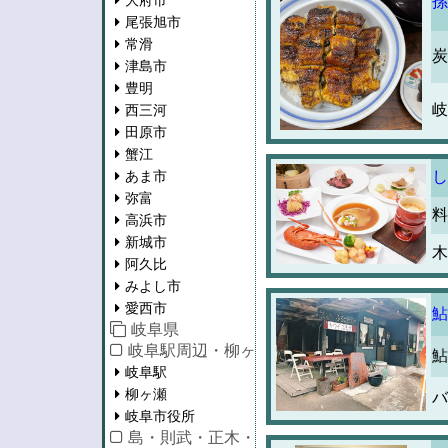
大府市
孫
尾張旭市
常滑
炭
津島市
豊明
岐
西三河
田原市
蟹江
あま市
し
弥富
料
高浜市
新城市
木
阿久比
みよし市
愛西市
鮎
岐阜県
岐阜駅周辺・柳ヶ瀬・市役所
鮎
岐阜駅
柳ヶ瀬
バ
岐阜市役所
島・則武・正木・長良