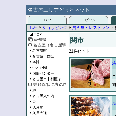
名古屋エリアどっとネット
TOP
トピック
TOP
ショッピング
居酒屋・レストラン
TOP
関市
愛知県
名古屋（名古屋駅/西区/中村区）
名古屋駅
21件ヒット
名古屋市西区
本陣
焼
中村公園
国際センター
こ
名古屋市中村区その他
栄ｷﾀ錦/伏見丸の内/泉/東桜/新栄
錦
名古屋丸の内
泉
元
伏見駅
久屋大通