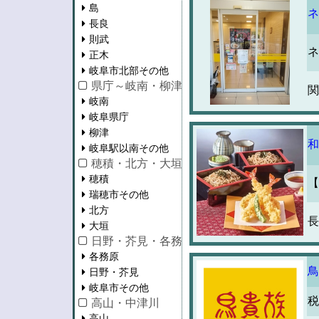
島
ネ
長良
則武
ネ
正木
岐阜市北部その他
県庁～岐南・柳津・岐阜駅以南
関
岐南
岐阜県庁
柳津
和
岐阜駅以南その他
穂積・北方・大垣
穂積
【
瑞穂市その他
北方
長
大垣
日野・芥見・各務原
各務原
鳥
日野・芥見
岐阜市その他
税
高山・中津川
高山