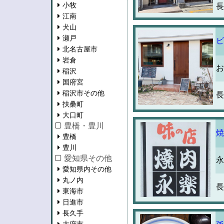
小牧
長
江南
犬山
瀬戸
ビ
北名古屋市
岩倉
お
稲沢
国府宮
稲沢市その他
長
扶桑町
大口町
豊橋・豊川
焼
豊橋
豊川
愛知県その他
永
愛知県内その他
丸ノ内
長
東海市
日進市
長久手