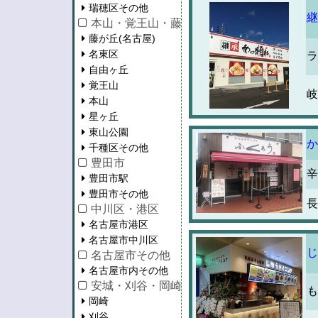
瑞穂区その他
継
本山・覚王山・藤が丘
藤が丘(名古屋)
名東区
ラ
自由ヶ丘
覚王山
岐
本山
星ヶ丘
東山公園
か
千種区その他
豊田市
辛
豊田市駅
豊田市その他
長
中川区・港区
名古屋市港区
名古屋市中川区
じ
名古屋市その他
名古屋市内その他
安城・刈谷・岡崎・知立・蒲郡
も
岡崎
刈谷