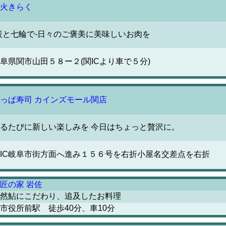
火きらく
炭と七輪で-日々のご褒美に美味しいお肉を
阜県関市山田５８ー２(関ICより車で５分)
っぱ寿司 カインズモール関店
るたびに新しい楽しみを 今日はちょっと贅沢に。
IC岐阜市街方面へ進み１５６号を右折小屋名交差点を右折
匠の家 岩佐
然鮎にこだわり、追及したお料理
市役所前駅 徒歩40分、車10分