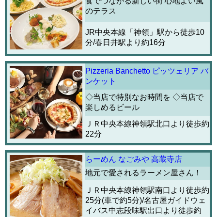
食でつながる新しい街 心地よい風
のテラス
JR中央本線「神領」駅から徒歩10
分/春日井駅より約16分
Pizzeria Banchetto ピッツェリア バ
ンケット
◇当店で特別なお時間を ◇当店で
楽しめるビール
ＪＲ中央本線神領駅北口より徒歩約
22分
らーめん なごみや 高蔵寺店
地元で愛されるラーメン屋さん！
ＪＲ中央本線神領駅南口より徒歩約
25分(車で約5分)/名古屋ガイドウェ
イバス中志段味駅出口より徒歩約