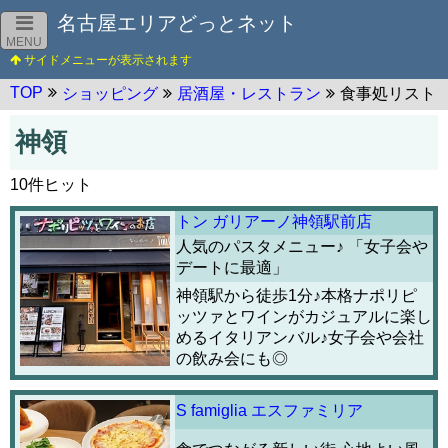
名古屋エリアどっとネット
MENU
TOP
ショッピング
居酒屋・レストラン
食事処リスト
神領
10件ヒット
トン ガリアーノ神領駅前店
人気のパスタメニュー♪ 「女子会や
デートに最適」
神領駅から徒歩1分♪本格ナポリピ
ッツァとワインがカジュアルに楽し
めるイタリアンバル♪女子会や会社
の飲み会にも◎
S famiglia エスファミリア