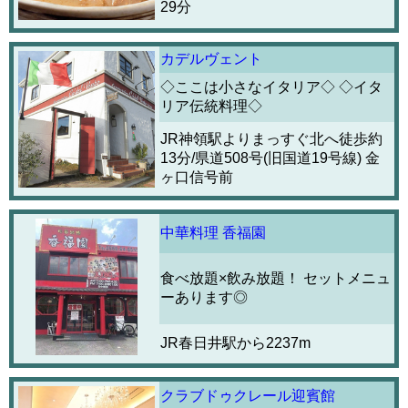
29分
カデルヴェント
◇ここは小さなイタリア◇ ◇イタ
リア伝統料理◇
JR神領駅よりまっすぐ北へ徒歩約
13分/県道508号(旧国道19号線) 金
ヶ口信号前
中華料理 香福園
食べ放題×飲み放題！ セットメニュ
ーあります◎
JR春日井駅から2237m
クラブドゥクレール迎賓館