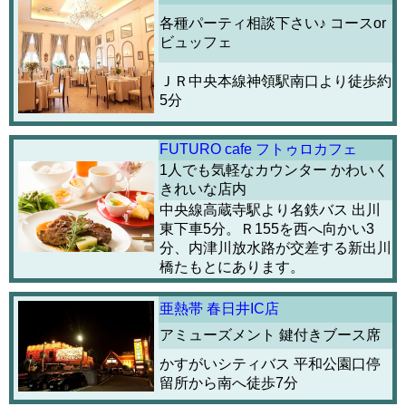
各種パーティ相談下さい♪ コースor
ビュッフェ
ＪＲ中央本線神領駅南口より徒歩約
5分
FUTURO cafe フトゥロカフェ
1人でも気軽なカウンター かわいく
きれいな店内
中央線高蔵寺駅より名鉄バス 出川
東下車5分。Ｒ155を西へ向かい3
分、内津川放水路が交差する新出川
橋たもとにあります。
亜熱帯 春日井IC店
アミューズメント 鍵付きブース席
かすがいシティバス 平和公園口停
留所から南へ徒歩7分