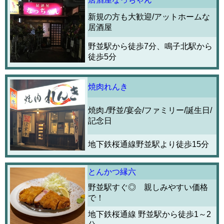
新規の方も大歓迎/アットホームな
居酒屋
野並駅から徒歩7分、鳴子北駅から
徒歩5分
焼肉れんき
焼肉./野並/宴会/ファミリー/誕生日/
記念日
地下鉄桜通線野並駅より徒歩15分
とんかつ縁六
野並駅すぐ◎ 親しみやすい価格
で！
地下鉄桜通線 野並駅から徒歩1～2