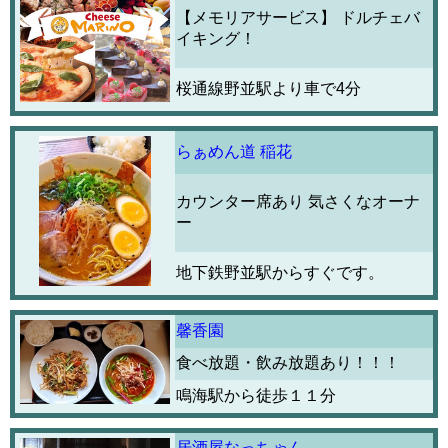
【メモリアサービス】 ドルチェバ
イキング！
桜通線野並駅より車で4分
らぁめん道 稲花
カウンター席あり 気さくなオーナ
ー
地下鉄野並駅からすぐです。
馨香園
食べ放題・飲み放題あり！！！
鳴海駅から徒歩１１分
居酒屋なっちゃん