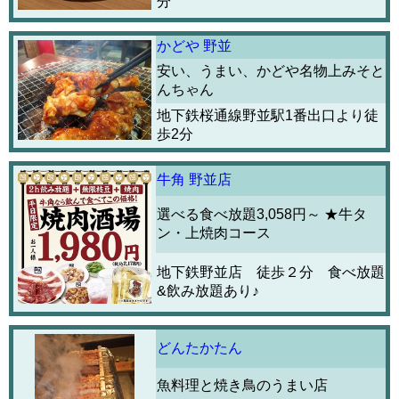
分
かどや 野並
安い、うまい、かどや名物上みそと
んちゃん
地下鉄桜通線野並駅1番出口より徒
歩2分
牛角 野並店
選べる食べ放題3,058円～ ★牛タ
ン・上焼肉コース
地下鉄野並店 徒歩２分 食べ放題
&飲み放題あり♪
どんたかたん
魚料理と焼き鳥のうまい店