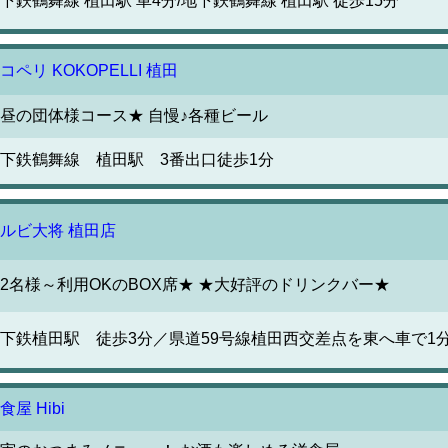
下鉄鶴舞線 植田駅 車4分/地下鉄鶴舞線 植田駅 徒歩15分
コペリ KOKOPELLI 植田
昼の団体様コース★ 自慢♪各種ビール
下鉄鶴舞線 植田駅 3番出口徒歩1分
ルビ大将 植田店
2名様～利用OKのBOX席★ ★大好評のドリンクバー★
下鉄植田駅 徒歩3分／県道59号線植田西交差点を東へ車で1
食屋 Hibi