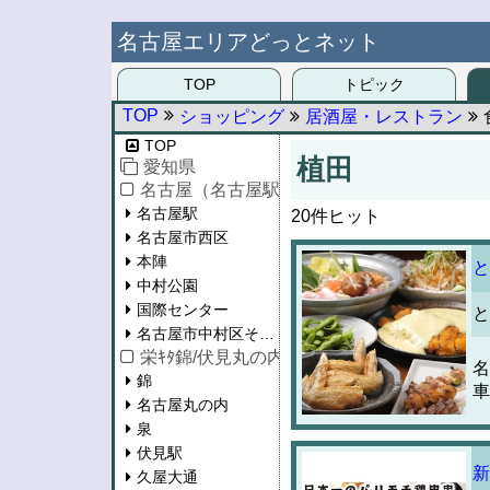
名古屋エリアどっとネット
TOP
トピック
TOP
ショッピング
居酒屋・レストラン
TOP
植田
愛知県
名古屋（名古屋駅/西区/中村区）
名古屋駅
20件ヒット
名古屋市西区
本陣
と
中村公園
国際センター
と
名古屋市中村区その他
栄ｷﾀ錦/伏見丸の内/泉/東桜/新栄
名
錦
車
名古屋丸の内
泉
伏見駅
新
久屋大通