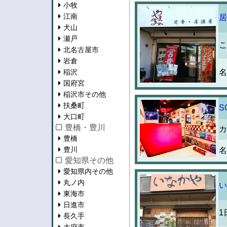
小牧
江南
居
犬山
瀬戸
こ
北名古屋市
岩倉
稲沢
名
国府宮
稲沢市その他
扶桑町
S
大口町
豊橋・豊川
カ
豊橋
豊川
名
愛知県その他
愛知県内その他
丸ノ内
い
東海市
日進市
1
長久手