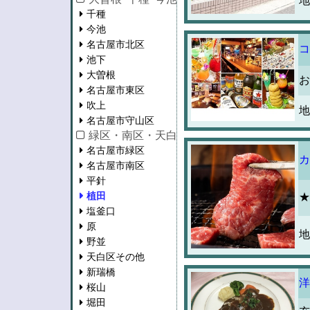
地
千種
今池
名古屋市北区
コ
池下
大曽根
お
名古屋市東区
吹上
地
名古屋市守山区
緑区・南区・天白区・瑞穂区
名古屋市緑区
カ
名古屋市南区
平針
植田
★
塩釜口
原
地
野並
天白区その他
新瑞橋
洋
桜山
堀田