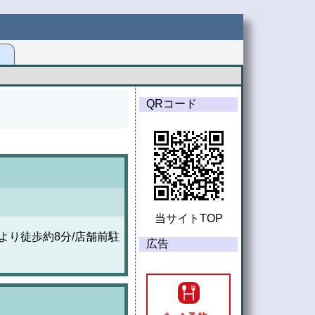
G
QRコード
当サイトTOP
より徒歩約8分/店舗前駐
広告