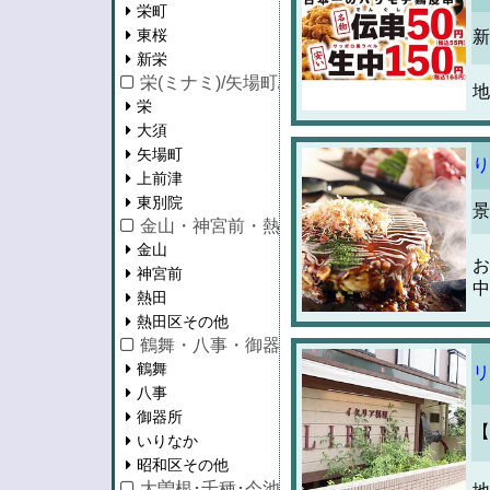
栄町
東桜
新
新栄
栄(ミナミ)/矢場町/大須/上前津
地
栄
大須
矢場町
り
上前津
東別院
景
金山・神宮前・熱田区
金山
お
神宮前
中
熱田
熱田区その他
鶴舞・八事・御器所
鶴舞
リ
八事
御器所
【
いりなか
昭和区その他
大曽根･千種･今池･池下･守山区