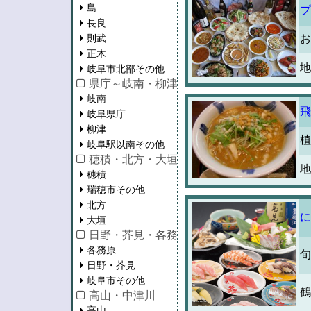
島
プ
長良
則武
お
正木
地
岐阜市北部その他
県庁～岐南・柳津・岐阜駅以南
岐南
飛
岐阜県庁
柳津
植
岐阜駅以南その他
穂積・北方・大垣
地
穂積
瑞穂市その他
北方
に
大垣
日野・芥見・各務原
各務原
旬
日野・芥見
岐阜市その他
鶴
高山・中津川
高山