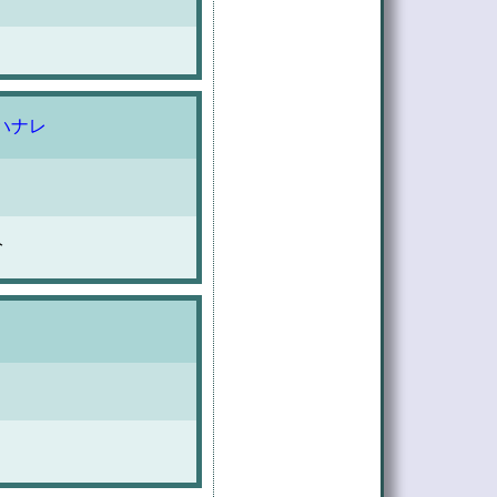
ウ ハナレ
分