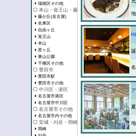
充
瑞穂区その他
本山・覚王山・藤が丘
地
藤が丘(名古屋)
名東区
自由ヶ丘
H
覚王山
本山
星ヶ丘
誕
東山公園
千種区その他
名
豊田市
豊田市駅
豊田市その他
中川区・港区
ア
名古屋市港区
名古屋市中川区
夏
名古屋市その他
名古屋市内その他
安城・刈谷・岡崎・知立・蒲郡
地
岡崎
刈谷