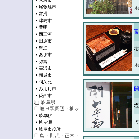
大府市
尾張旭市
地
常滑
津島市
豊明
富
西三河
田原市
蟹江
老
あま市
弥富
地
高浜市
新城市
阿久比
開
みよし市
愛西市
岐阜県
塩
岐阜駅周辺・柳ヶ瀬・市役所
岐阜駅
塩
柳ヶ瀬
岐阜市役所
島・則武・正木・長良