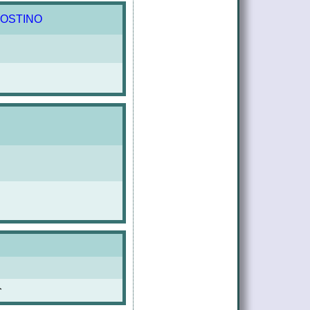
OSTINO
分