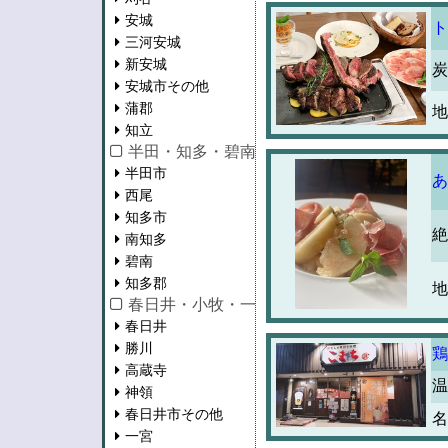
安城
ト
三河安城
新安城
炭
安城市その他
蒲郡
地
知立
半田・知多・碧南・西尾
半田市
あ
西尾
知多市
絶
南知多
碧南
知多郡
地
春日井・小牧・一宮・江南・瀬戸
春日井
勝川
鶏
高蔵寺
温
神領
春日井市その他
名
一宮