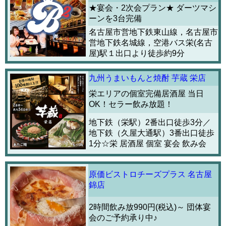
★宴会・2次会プラン★ ダーツマシ
ーンを3台完備
名古屋市営地下鉄東山線，名古屋市
営地下鉄名城線，空港バス栄(名古
屋)駅１出口より徒歩約9分
九州うまいもんと焼酎 芋蔵 栄店
栄エリアの個室完備居酒屋 当日
OK！セラー飲み放題！
地下鉄（栄駅）2番出口徒歩3分／
地下鉄（久屋大通駅）3番出口徒歩
1分☆栄 居酒屋 個室 宴会 飲み会
原価ビストロチーズプラス 名古屋
錦店
2時間飲み放990円(税込)～ 団体宴
会のご予約承り中♪