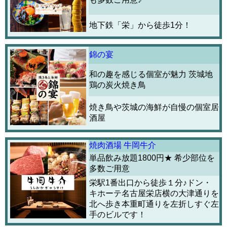
地下鉄「栄」から徒歩1分！
錦の宴
和の趣を感じる個室が魅力 茨城地
鶏の炭火焼き鳥
焼き鳥や茨城の海鮮が自慢の個室居
酒屋
焼肉酒場 牛岡牛介
単品飲み放題1800円★ 希少部位を
多数ご用意
栄駅1番出口から徒歩１分♪ドン・
キホーテ名古屋栄店横の大津通りを
北へ歩き本重町通りを左折しすぐ左
手のビルです！