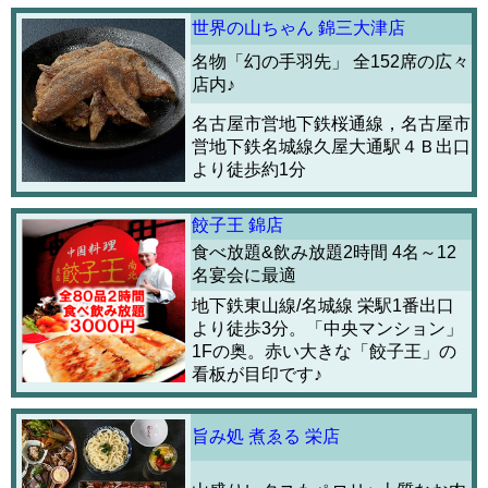
世界の山ちゃん 錦三大津店
名物「幻の手羽先」 全152席の広々
店内♪
名古屋市営地下鉄桜通線，名古屋市
営地下鉄名城線久屋大通駅４Ｂ出口
より徒歩約1分
餃子王 錦店
食べ放題&飲み放題2時間 4名～12
名宴会に最適
地下鉄東山線/名城線 栄駅1番出口
より徒歩3分。「中央マンション」
1Fの奥。赤い大きな「餃子王」の
看板が目印です♪
旨み処 煮ゑる 栄店