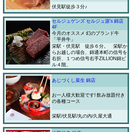
伏見駅徒歩３分♪
セルジュゲンズ セルジュ源's 錦店
4F
今月のオススメ 幻のブランド牛
「平井牛」
栄駅・伏見駅 徒歩６分。 栄駅か
らお越しの場合、錦通本町の信号を
右折、１つめ信号右手ZILLION錦ビ
ル４階。
あじづくし菜生 錦店
お一人様大歓迎です! 飲み放題付き
の各種コース
栄駅/伏見駅/丸の内/久屋大通