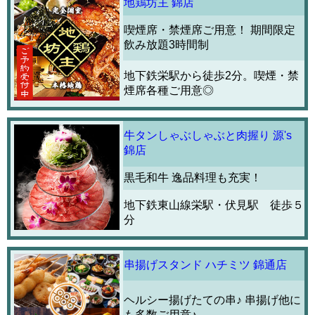
地鶏坊主 錦店
喫煙席・禁煙席ご用意！ 期間限定
飲み放題3時間制
地下鉄栄駅から徒歩2分。喫煙・禁
煙席各種ご用意◎
牛タンしゃぶしゃぶと肉握り 源's
錦店
黒毛和牛 逸品料理も充実！
地下鉄東山線栄駅・伏見駅 徒歩５
分
串揚げスタンド ハチミツ 錦通店
ヘルシー揚げたての串♪ 串揚げ他に
も多数ご用意♪