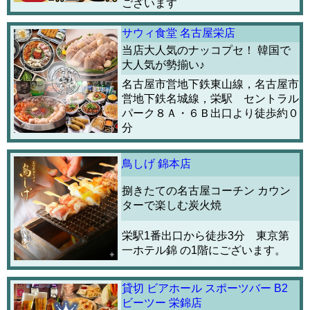
ございます
サウィ食堂 名古屋栄店
当店大人気のナッコプセ！ 韓国で
大人気が勢揃い♪
名古屋市営地下鉄東山線，名古屋市
営地下鉄名城線，栄駅 セントラル
パーク８Ａ・６Ｂ出口より徒歩約０
分
鳥しげ 錦本店
捌きたての名古屋コーチン カウン
ターで楽しむ炭火焼
栄駅1番出口から徒歩3分 東京第
一ホテル錦 の1階にございます。
貸切 ビアホール スポーツバー B2
ビーツー 栄錦店