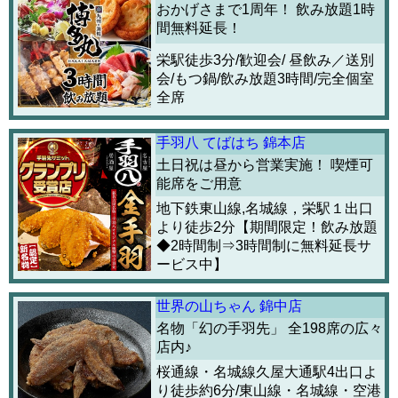
おかげさまで1周年！ 飲み放題1時
間無料延長！
栄駅徒歩3分/歓迎会/ 昼飲み／送別
会/もつ鍋/飲み放題3時間/完全個室
全席
手羽八 てばはち 錦本店
土日祝は昼から営業実施！ 喫煙可
能席をご用意
地下鉄東山線,名城線，栄駅１出口
より徒歩2分【期間限定！飲み放題
◆2時間制⇒3時間制に無料延長サ
ービス中】
世界の山ちゃん 錦中店
名物「幻の手羽先」 全198席の広々
店内♪
桜通線・名城線久屋大通駅4出口よ
り徒歩約6分/東山線・名城線・空港