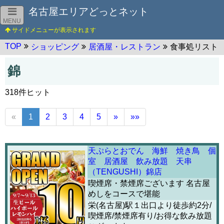
名古屋エリアどっとネット
MENU
TOP
ショッピング
居酒屋・レストラン
食事処リスト
錦
318件ヒット
«
1
2
3
4
5
»
»»
天ぷらとおでん 海鮮 焼き鳥 個
室 居酒屋 飲み放題 天串
（TENGUSHI）錦店
喫煙席・禁煙席ございます 名古屋
めしをコースで堪能
栄(名古屋)駅１出口より徒歩約2分/
喫煙席/禁煙席有り/お得な飲み放題