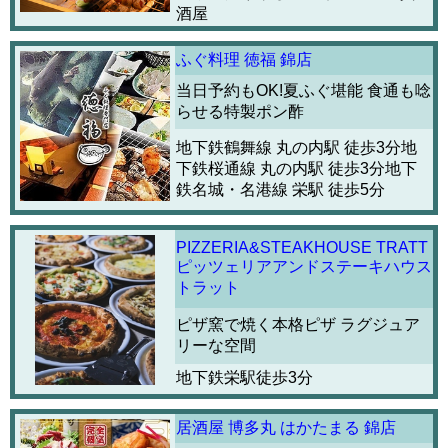
酒屋
ふぐ料理 徳福 錦店
当日予約もOK!夏ふぐ堪能 食通も唸
らせる特製ポン酢
地下鉄鶴舞線 丸の内駅 徒歩3分地
下鉄桜通線 丸の内駅 徒歩3分地下
鉄名城・名港線 栄駅 徒歩5分
PIZZERIA&STEAKHOUSE TRATT
ピッツェリアアンドステーキハウス
トラット
ピザ窯で焼く本格ピザ ラグジュア
リーな空間
地下鉄栄駅徒歩3分
居酒屋 博多丸 はかたまる 錦店