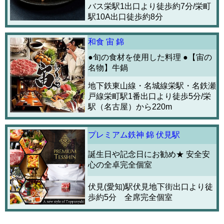
バス栄駅1出口より徒歩約7分/栄町
駅10A出口徒歩約8分
和食 宙 錦
●旬の食材を使用した料理 ●【宙の
名物】牛鍋
地下鉄東山線・名城線栄駅・名鉄瀬
戸線栄町駅1番出口より徒歩5分/栄
駅（名古屋）から220m
プレミアム鉄神 錦 伏見駅
誕生日や記念日にお勧め★ 安全安
心の全卓完全個室
伏見(愛知)駅伏見地下街出口より徒
歩約5分 全席完全個室