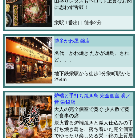
山盛りレタスもペロリ♪ 上質なお肉
に思わず舌鼓！
栄駅 1番出口 徒歩2分
博多かわ屋 錦店
名代 かわ焼き たかが焼鳥、され
ど、、、
地下鉄栄駅から徒歩1分栄町駅から
254m
炉端と手打ち焼き鳥 完全個室 炭ノ
音 栄錦店
大人の完全個室で寛ぐ 少人数で寛
ぐ食事の席
炭火香る炉端焼きと職人仕込みの手
打ち焼き鳥を、落ち着いた完全個室
でゆったり楽しめる栄・錦の上質居