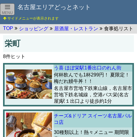
名古屋エリアどっとネット
MENU
TOP
ショッピング
居酒屋・レストラン
食事処リスト
栄町
8件ヒット
う喜 ほぼ栄駅1番出口のれん街
何杯飲んでも1杯299円！ 夏限定！
梅だれ鰻牛丼！！
名古屋市営地下鉄東山線，名古屋市
営地下鉄名城線，空港バス栄(名古
屋)駅１出口より徒歩約1分
チーズ&ドリア スイーツ名古屋パル
コ店
30種類以上！熱々メニュー 期間限