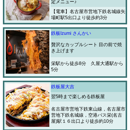
定メニュー♪
【電車】名古屋市営地下鉄名城線矢
場町駅5出口より徒歩約3分
鉄板Izumi さんかい
贅沢なカップルシート 目の前で焼
き上げます
栄駅から徒歩8分 久屋大通駅から
5分
鉄板屋大吉
翌5時まで楽しめる鉄板屋
名古屋市営地下鉄東山線，名古屋市
営地下鉄名城線，空港バス栄(名古
屋)駅１６出口より徒歩約10分