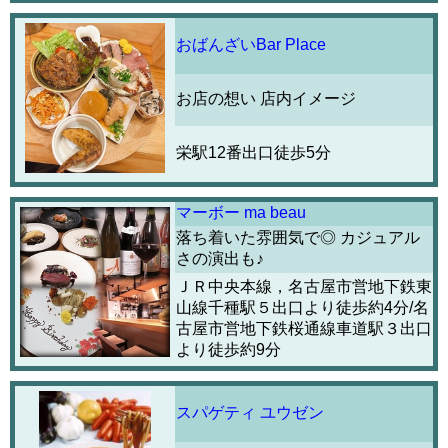
おばんざいBar Place
お店の想い 店内イメージ
栄駅12番出口徒歩5分
マーボー ma beau
落ち着いた雰囲気で◎ カジュアル
さの演出も♪
ＪＲ中央本線，名古屋市営地下鉄東
山線千種駅５出口より徒歩約4分/名
古屋市営地下鉄桜通線車道駅３出口
より徒歩約9分
スパゲティ ユウゼン