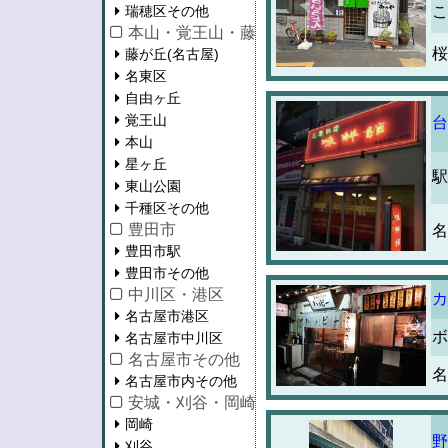
瑞穂区その他
こ
本山・覚王山・藤が丘
桜
藤が丘(名古屋)
名東区
自由ヶ丘
覚王山
台
本山
星ヶ丘
駅
東山公園
千種区その他
豊田市
名
豊田市駅
豊田市その他
中川区・港区
カ
名古屋市港区
ボ
名古屋市中川区
名古屋市その他
名
名古屋市内その他
安城・刈谷・岡崎・知立・蒲郡
岡崎
野
刈谷