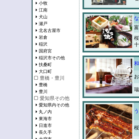
小牧
江南
犬山
な
瀬戸
富
北名古屋市
岩倉
桜
稲沢
十
国府宮
稲沢市その他
和
扶桑町
大口町
お
豊橋・豊川
豊橋
瑞
豊川
愛知県その他
愛知県内その他
う
丸ノ内
東海市
日進市
桜
長久手