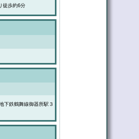
り徒歩約6分
営地下鉄鶴舞線御器所駅３