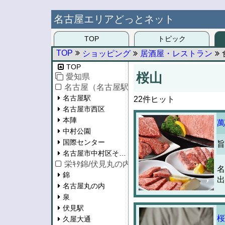
名古屋エリアどっとネット
TOP
トピック
TOP
ショッピング
居酒屋・レストラン
TOP
桜山
愛知県
名古屋（名古屋駅/西区/中村区）
名古屋駅
22件ヒット
名古屋市西区
本陣
萬
中村公園
国際センター
旨
名古屋市中村区その他
栄ｷﾀ錦/伏見丸の内/泉/東桜/新栄
名
錦
出
名古屋丸の内
泉
伏見駅
桜
久屋大通