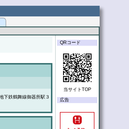
G
QRコード
当サイトTOP
営地下鉄鶴舞線御器所駅３
広告