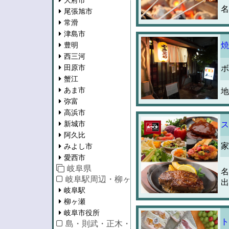
大府市
名
尾張旭市
常滑
津島市
豊明
焼
西三河
田原市
ボ
蟹江
あま市
地
弥富
高浜市
新城市
ス
阿久比
家
みよし市
愛西市
岐阜県
名
岐阜駅周辺・柳ヶ瀬・市役所
出
岐阜駅
柳ヶ瀬
岐阜市役所
ト
島・則武・正木・長良