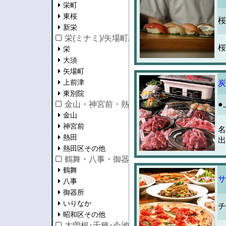
栄町
東桜
桜
新栄
栄(ミナミ)/矢場町/大須/上前津
桜
栄
大須
矢場町
上前津
炭
東別院
金山・神宮前・熱田区
●
金山
神宮前
名
熱田
出
熱田区その他
鶴舞・八事・御器所
鶴舞
サ
八事
御器所
いりなか
チ
昭和区その他
大曽根･千種･今池･池下･守山区