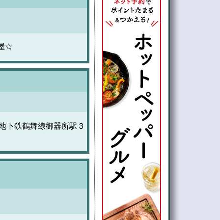
屋☆
営地下鉄鶴舞線御器所駅３