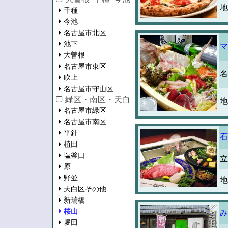
地
千種
今池
名古屋市北区
池下
マ
大曽根
名古屋市東区
名
吹上
名古屋市守山区
緑区・南区・天白区・瑞穂区
地
名古屋市緑区
名古屋市南区
平針
石
植田
塩釜口
立
原
野並
地
天白区その他
新瑞橋
桜山
み
堀田