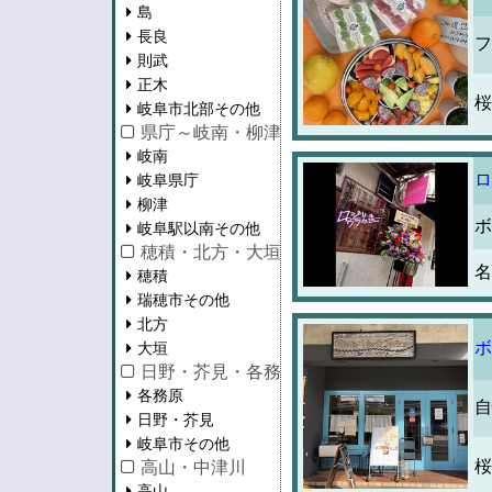
島
長良
フ
則武
正木
桜
岐阜市北部その他
県庁～岐南・柳津・岐阜駅以南
岐南
ロ
岐阜県庁
柳津
ボ
岐阜駅以南その他
穂積・北方・大垣
名
穂積
瑞穂市その他
北方
ボ
大垣
日野・芥見・各務原
各務原
自
日野・芥見
岐阜市その他
桜
高山・中津川
高山