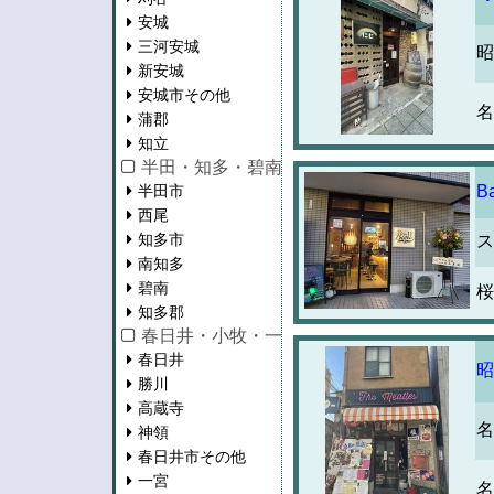
安城
三河安城
昭
新安城
安城市その他
名
蒲郡
知立
半田・知多・碧南・西尾
半田市
B
西尾
知多市
ス
南知多
碧南
桜
知多郡
春日井・小牧・一宮・江南・瀬戸
春日井
昭
勝川
高蔵寺
名
神領
春日井市その他
一宮
名