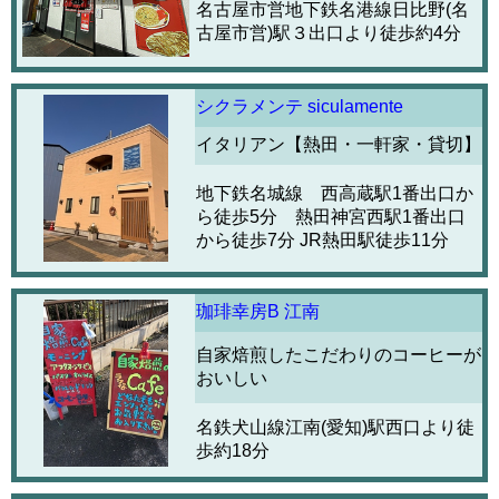
名古屋市営地下鉄名港線日比野(名
古屋市営)駅３出口より徒歩約4分
シクラメンテ siculamente
イタリアン【熱田・一軒家・貸切】
地下鉄名城線 西高蔵駅1番出口か
ら徒歩5分 熱田神宮西駅1番出口
から徒歩7分 JR熱田駅徒歩11分
珈琲幸房B 江南
自家焙煎したこだわりのコーヒーが
おいしい
名鉄犬山線江南(愛知)駅西口より徒
歩約18分