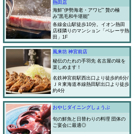
熱田店
海鮮"伊勢海老・アワビ" 贅の極
み”黒毛和牛堪能”
各線金山駅徒歩10分。イオン熱田
店様隣りのマンション「ベレーサ熱
田」1F
風来坊 神宮前店
秘伝のたれの手羽先 名古屋の味を
楽しめます！
名鉄神宮前駅西出口より徒歩約6分/
ＪＲ東海道本線熱田駅出口より徒歩
約4分
おやじダイニングしょうぶ
旬の鮮魚と日替わりの料理 団体の
ご宴会に最適◎