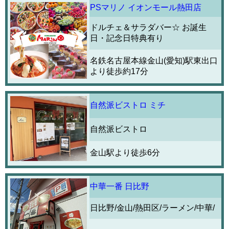
PSマリノ イオンモール熱田店
ドルチェ＆サラダバー☆ お誕生
日・記念日特典有り
名鉄名古屋本線金山(愛知)駅東出口
より徒歩約17分
自然派ビストロ ミチ
自然派ビストロ
金山駅より徒歩6分
中華一番 日比野
日比野/金山/熱田区/ラーメン/中華/