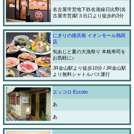
名古屋市営地下鉄名港線日比野(名
古屋市営)駅３出口より徒歩約3分
にぎりの徳兵衛 イオンモール熱田
店
旬あじと夏の大漁祭り 本格寿司を
お気軽に♪
JR金山駅より徒歩10分 / JR金山駅
より無料シャトルバス運行
エッコロ Eccolo
あ
あ