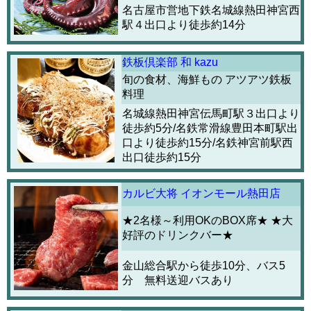
名古屋市営地下鉄名城線熱田神宮西
駅４出口より徒歩約14分
鉄板倶楽部 和 kazu
旬の食材、海鮮もの アツアツ鉄板
料理
名城線熱田神宮伝馬町駅３出口より
徒歩約5分/名鉄常滑線豊田本町駅出
口より徒歩約15分/名鉄神宮前駅西
出口徒歩約15分
カルビ大将 イオンモール熱田店
★2名様～利用OKのBOX席★ ★大
好評のドリンクバー★
金山総合駅から徒歩10分、バス5
分 無料送迎バスあり