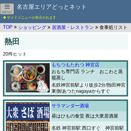
名古屋エリアどっとネット
MENU
TOP
ショッピング
居酒屋・レストラン
食事処リスト
熱田
20件ヒット
もちつもたれつ 神宮店
おもち専門店 ランチ おこわと蒸
籠蒸し
名鉄神宮前駅より徒歩2分/熱田神宮
東側/あつたnagayaからすぐ
サラマンダー酒場
昼はひもの食堂 夜は大衆居酒屋
名鉄 神宮前駅 西口すぐ 神宮前駅