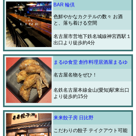
BAR 輪倶
色鮮やかなカクテルの数々 お酒
と、落ち着ける空間
名古屋市営地下鉄名城線神宮西駅１
出口より徒歩約4分
まるゆ食堂 創作料理居酒屋まるゆ
名古屋名物をぜひ！
名鉄名古屋本線金山(愛知)駅東出口
より徒歩約15分
来来餃子房 日比野
こだわりの餃子 テイクアウト可能