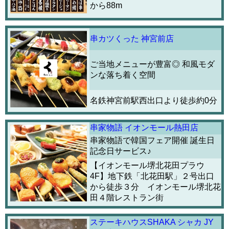
から88m
串カツくった 神宮前店
ご当地メニューが豊富◎ 和風モダ
ンな落ち着く空間
名鉄神宮前駅西出口より徒歩約0分
串家物語 イオンモール熱田店
串家物語で韓国フェア開催 誕生日
記念日サービス♪
【イオンモール堺北花田プラウ
4F】地下鉄「北花田駅」２号出口
から徒歩３分 イオンモール堺北花
田４階レストラン街
ステーキハウスSHAKA シャカ JY