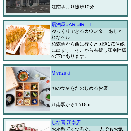
江南駅より徒歩10分
居酒屋BAR BIRTH
ゆっくりできるカウンター おしゃ
れなベル
柏森駅から西に行くと国道179号線
に出ます、そこから右折し江南陸橋
の下にあります。
Miyazuki
旬の食材をたのしめるお店
江南駅から1,518m
しな喜 江南店
お座敷でくつろぐ。 一人でもお気