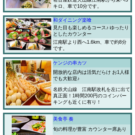
キロ、車で10分です。
和ダイニング楽喰
見た目も楽しめるコース♪ ゆったり
としたカウンター
江南駅より西へ1.6km、車で約8分
です。
ケンジの串カツ
開放的な店内は活気だらけ お1人様
でも大歓迎♪
名鉄犬山線 江南駅改札を左に出て
真正面！1時間200円のコインパー
キングも近くに有り！
美食亭 奏
旬の料理が豊富 カウンター席あり