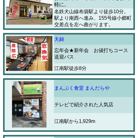
軽に。
名鉄犬山線布袋駅より徒歩10分。
駅より南西へ進み、155号線小郷町
交差点を左へ曲がります。
天錦
忘年会★新年会 お値打ちコース
送迎バス
江南駅徒歩8分
まんぷく食堂 まんだらや
テレビで紹介された人気店
江南駅から1,929m