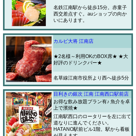
名鉄江南駅から徒歩15分。赤童子
西交差点すぐ。auショップの向か
いにあります。
カルビ大将 江南店
★2名様～利用OKのBOX席★ ★大
好評のドリンクバー★
名草線江南市役所より西へ徒歩5分
目利きの銀次 江南 江南西口駅前店
お得な飲み放題プラン有♪ 魚介を卓
上で濱焼★
江南駅西口のロータリーを左に出て
道なりに進んでください。
HATANO駅前ビル1階。駅から看板
が見えます。