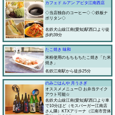
カフェド ルアン アピタ江南西店
◇当店独自のコーヒー◇ ◇鉄板ナ
ポリタン◇
名鉄犬山線江南(愛知)駅西口より徒
歩約39分
たこ焼き 味和
米粉使用のもちもちたこ焼き「た米
焼き」
名鉄江南駅から徒歩25分
のみごはんや 月うさぎ
オススメメニュー◎ お弁当テイク
アウト可能☆
名鉄犬山線江南(愛知)駅西口より車
で10分ほど（モスバーガー江南店
さん隣）KTXアリーナ（江南市営体