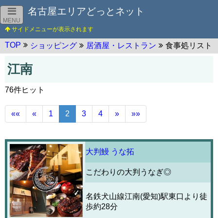
名古屋エリアどっとネット
MENU
TOP
ショッピング
居酒屋・レストラン
食事処リスト
江南
76件ヒット
««
«
1
2
3
4
»
»»
大判鰻 うな拓
こだわりの大判うなぎ◎
名鉄犬山線江南(愛知)駅東口より徒
歩約28分