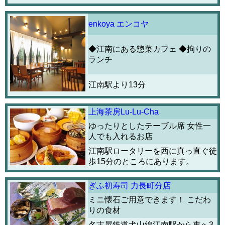
enkoya エンコヤ
◆江南にある惣菜カフェ ◆拘りの
ランチ
江南駅より13分
上海茶房Lu-Lu-Cha
ゆったりとしたテーブル席 女性一
人でも入れるお店
江南駅ロータリーを西に真っ直ぐ徒
歩15分のところにあります。
ぎふ初寿司 力長町分店
ミニ懐石ご用意できます！ こだわ
りの食材
名古屋鉄道犬山線江南駅から東へ3