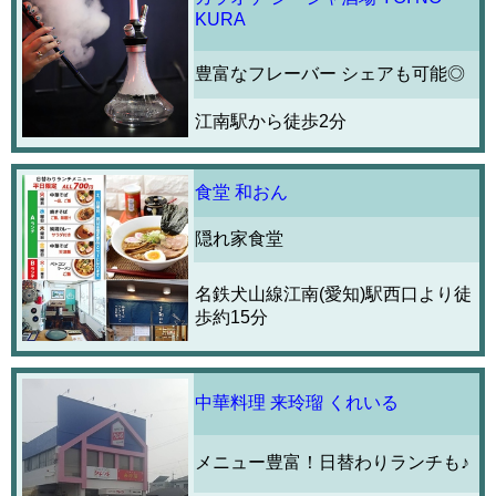
KURA
豊富なフレーバー シェアも可能◎
江南駅から徒歩2分
食堂 和おん
隠れ家食堂
名鉄犬山線江南(愛知)駅西口より徒
歩約15分
中華料理 来玲瑠 くれいる
メニュー豊富！日替わりランチも♪