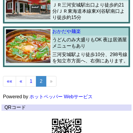
ＪＲ三河安城駅出口より徒歩約21
分/ＪＲ東海道本線東刈谷駅南口よ
り徒歩約15分
おかだや麺楽
うどんのみ大盛りもOK 夜は居酒屋
メニューもあり
三河安城駅より徒歩10分、298号線
を知立市方面へ、右側にあります。
««
«
1
2
»
Powered by
ホットペッパー Webサービス
QRコード