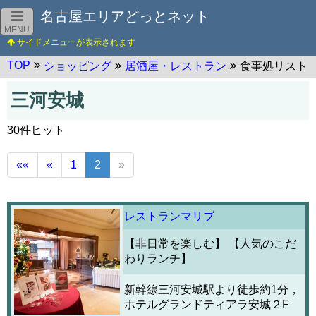
名古屋エリアどっとネット
MENU
TOP
ショッピング
居酒屋・レストラン
食事処リスト
三河安城
30件ヒット
««
«
1
2
»
レストランマリブ
【非日常を楽しむ】 【人気のこだ
わりランチ】
新幹線三河安城駅より徒歩約1分，
ホテルグランドティアラ安城２F