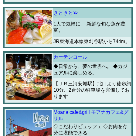
きときとや
1人で気軽に。 新鮮な旬な魚が豊
富。
JR東海道本線東刈谷駅から744m。
カーテンコール
◆日常から、夢の世界へ。 ◆カジ
ュアルに楽しめる。
【ＪＲ三河安城駅】北口より徒歩約
10分、2台分の駐車場を完備してお
ります
Moana cafe&grill モアナカフェ&グ
リル
◇こだわりビュッフェ ◇お肉を存
分に堪能できる