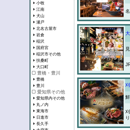
小牧
江南
名
犬山
瀬戸
北名古屋市
大
岩倉
稲沢
国府宮
見
稲沢市その他
扶桑町
J
大口町
豊橋・豊川
豊橋
刈
豊川
愛知県その他
鮮
愛知県内その他
丸ノ内
東海市
刈
日進市
り
長久手