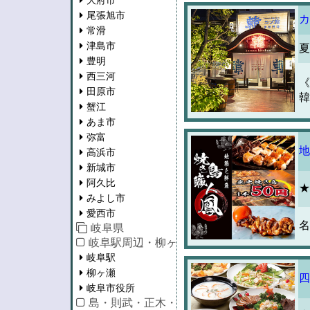
大府市
尾張旭市
カ
常滑
津島市
夏
豊明
西三河
《
田原市
韓
蟹江
あま市
弥富
地
高浜市
新城市
阿久比
★
みよし市
愛西市
名
岐阜県
岐阜駅周辺・柳ヶ瀬・市役所
岐阜駅
柳ヶ瀬
四
岐阜市役所
島・則武・正木・長良