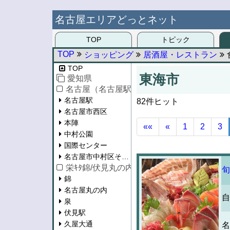
名古屋エリアどっとネット
TOP
トピック
TOP
ショッピング
居酒屋・レストラン
TOP
東海市
愛知県
名古屋（名古屋駅/西区/中村区）
名古屋駅
82件ヒット
名古屋市西区
本陣
««
«
1
2
3
中村公園
国際センター
名古屋市中村区その他
栄ｷﾀ錦/伏見丸の内/泉/東桜/新栄
旬
錦
名古屋丸の内
自
泉
伏見駅
久屋大通
名