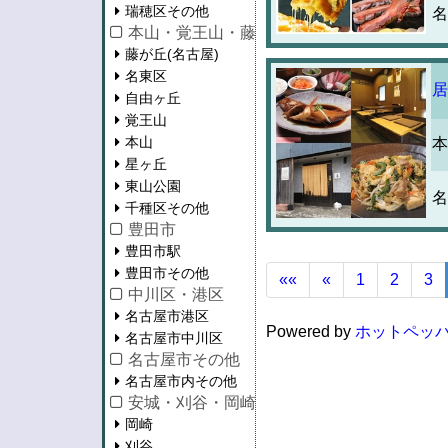
瑞穂区その他
名
本山・覚王山・藤が丘
藤が丘(名古屋)
名東区
居
自由ヶ丘
覚王山
本山
本
星ヶ丘
東山公園
名
千種区その他
豊田市
豊田市駅
豊田市その他
««
«
1
2
3
中川区・港区
名古屋市港区
Powered by
ホットペッパ
名古屋市中川区
名古屋市その他
名古屋市内その他
安城・刈谷・岡崎・知立・蒲郡
岡崎
刈谷