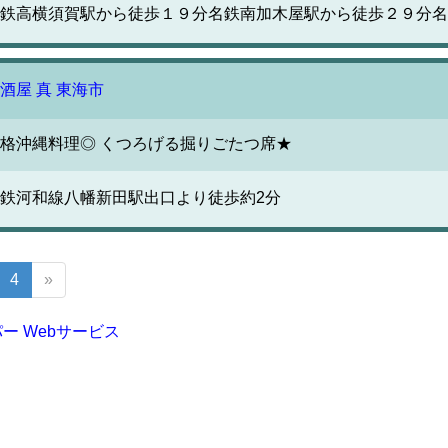
鉄高横須賀駅から徒歩１９分名鉄南加木屋駅から徒歩２９分名
酒屋 真 東海市
格沖縄料理◎ くつろげる掘りごたつ席★
鉄河和線八幡新田駅出口より徒歩約2分
4
»
ー Webサービス