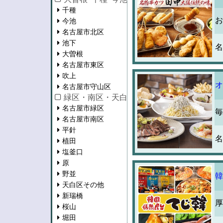
千種
お
今池
名古屋市北区
池下
名
大曽根
名古屋市東区
吹上
オ
名古屋市守山区
緑区・南区・天白区・瑞穂区
名古屋市緑区
毎
名古屋市南区
平針
名
植田
塩釜口
原
野並
韓
天白区その他
新瑞橋
厚
桜山
堀田