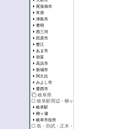
大府市
尾張旭市
常滑
津島市
豊明
西三河
田原市
蟹江
あま市
弥富
高浜市
新城市
阿久比
みよし市
愛西市
岐阜県
岐阜駅周辺・柳ヶ瀬・市役所
岐阜駅
柳ヶ瀬
岐阜市役所
島・則武・正木・長良