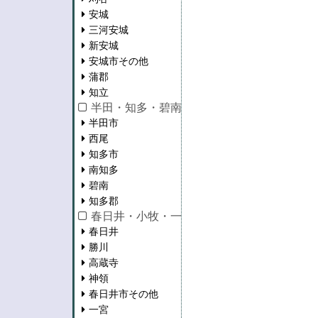
安城
三河安城
新安城
安城市その他
蒲郡
知立
半田・知多・碧南・西尾
半田市
西尾
知多市
南知多
碧南
知多郡
春日井・小牧・一宮・江南・瀬戸
春日井
勝川
高蔵寺
神領
春日井市その他
一宮