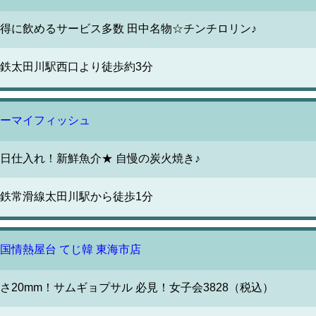
得に飲めるサービス多数 田中名物☆チンチロリン♪
鉄太田川駅西口より徒歩約3分
ーマイフィッシュ
日仕入れ！新鮮魚介★ 自慢の炭火焼き♪
鉄常滑線太田川駅から徒歩1分
国情熱屋台 てじ韓 東海市店
さ20mm！サムギョプサル 必見！女子会3828（税込）