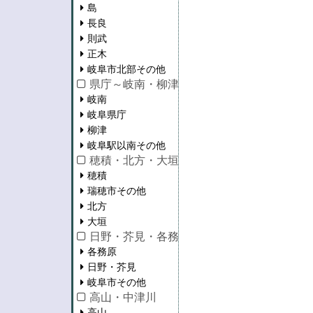
島
長良
則武
正木
岐阜市北部その他
県庁～岐南・柳津・岐阜駅以南
岐南
岐阜県庁
柳津
岐阜駅以南その他
穂積・北方・大垣
穂積
瑞穂市その他
北方
大垣
日野・芥見・各務原
各務原
日野・芥見
岐阜市その他
高山・中津川
高山