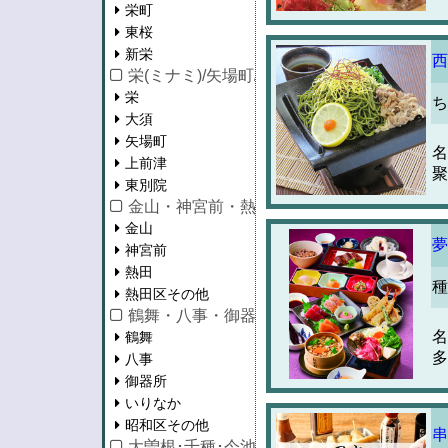
栄町
東桜
新栄
西
栄(ミナミ)/矢場町/大須/上前津
栄
ち
大須
矢場町
名
上前津
聚
東別院
金山・神宮前・熱田区
金山
夢
神宮前
熱田
種
熱田区その他
鶴舞・八事・御器所
名
鶴舞
多
八事
御器所
いりなか
昭和区その他
串
大曽根･千種･今池･池下･守山区