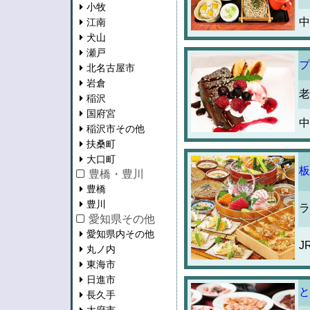
小牧
中
江南
犬山
瀬戸
プ
北名古屋市
岩倉
老
稲沢
国府宮
中
稲沢市その他
扶桑町
大口町
板
豊橋・豊川
豊橋
豊川
ラ
愛知県その他
愛知県内その他
J
丸ノ内
東海市
日進市
と
長久手