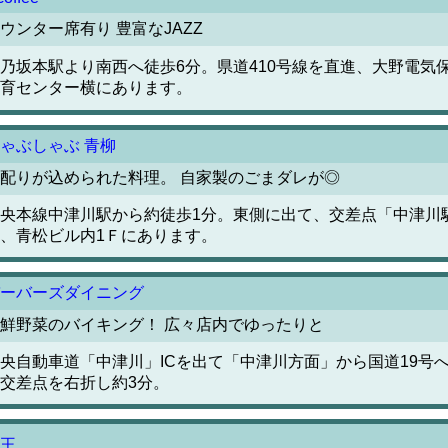
ウンター席有り 豊富なJAZZ
乃坂本駅より南西へ徒歩6分。県道410号線を直進、大野電気
育センター横にあります。
ゃぶしゃぶ 青柳
配りが込められた料理。 自家製のごまダレが◎
央本線中津川駅から約徒歩1分。東側に出て、交差点「中津川
、青松ビル内1Ｆにあります。
ーバーズダイニング
鮮野菜のバイキング！ 広々店内でゆったりと
央自動車道「中津川」ICを出て「中津川方面」から国道19号へ
交差点を右折し約3分。
王