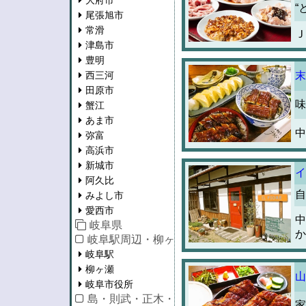
大府市
“
尾張旭市
常滑
Ｊ
津島市
豊明
西三河
末
田原市
味
蟹江
あま市
中
弥富
高浜市
新城市
イ
阿久比
自
みよし市
愛西市
中
岐阜県
か
岐阜駅周辺・柳ヶ瀬・市役所
岐阜駅
柳ヶ瀬
山
岐阜市役所
島・則武・正木・長良
家