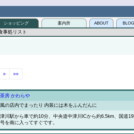
ショッピング
案内所
ABOUT
BLO
食事処リスト
»
»»
茶房 かわらや
風の店内でまったり 内装には木をふんだんに
津川駅から車で約10分、中央道中津川ICから約6.5km、国道
号を南に入ってすぐです。