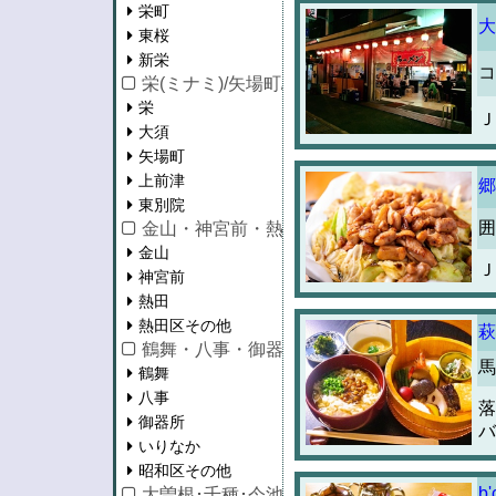
栄町
大
東桜
新栄
コ
栄(ミナミ)/矢場町/大須/上前津
栄
Ｊ
大須
矢場町
上前津
郷
東別院
囲
金山・神宮前・熱田区
金山
Ｊ
神宮前
熱田
熱田区その他
萩
鶴舞・八事・御器所
馬
鶴舞
八事
落
御器所
バ
いりなか
昭和区その他
b'
大曽根･千種･今池･池下･守山区