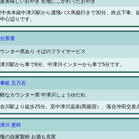
度美味しいおやき 生地にこがわったおやき
R中央本線中津川駅から濃飛バス馬籠行きで30分、終点下車、
中心辺りです。
分茶屋
ウンター席あり そばのフライサービス
津川駅から車で8分、中津川インターから車で5分です。
事処 五万石
軽なカウンター席 中津川しょうゆだれ
合川駅より徒歩25分。至中津川温泉(馬籠宿）、落合沖田交差
津川 更科
慢の自家製粉 お酒も充実