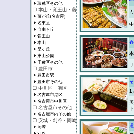
瑞穂区その他
本山・覚王山・藤が丘
カ
藤が丘(名古屋)
名東区
中
自由ヶ丘
覚王山
香
本山
星ヶ丘
本
東山公園
千種区その他
Ｊ
豊田市
豊田市駅
そ
豊田市その他
中川区・港区
1
名古屋市港区
名古屋市中川区
美
名古屋市その他
ト
名古屋市内その他
安城・刈谷・岡崎・知立・蒲郡
道
岡崎
刈谷