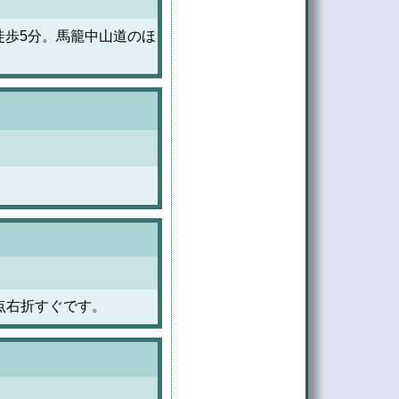
徒歩5分。馬籠中山道のほ
点右折すぐです。