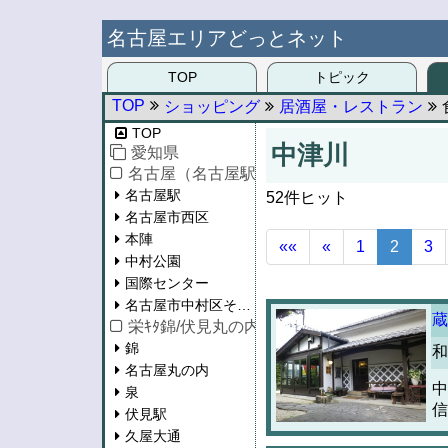
名古屋エリアどっとネット
TOP
トピック
TOP
ショッピング
居酒屋・レストラン
TOP
中津川
愛知県
名古屋（名古屋駅/西区/中村区）
名古屋駅
52件ヒット
名古屋市西区
本陣
««
«
1
2
3
中村公園
国際センター
名古屋市中村区その他
蔵
栄ｷﾀ錦/伏見丸の内/泉/東桜/新栄
錦
和
名古屋丸の内
中
泉
信
伏見駅
久屋大通