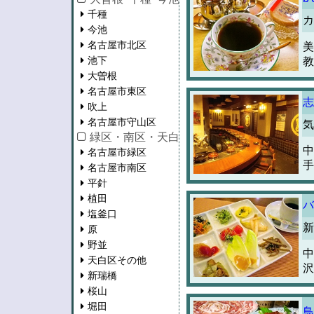
千種
カ
今池
名古屋市北区
美
池下
教
大曽根
名古屋市東区
志
吹上
名古屋市守山区
気
緑区・南区・天白区・瑞穂区
中
名古屋市緑区
手
名古屋市南区
平針
植田
バ
塩釜口
新
原
野並
中
天白区その他
沢
新瑞橋
桜山
堀田
鳥