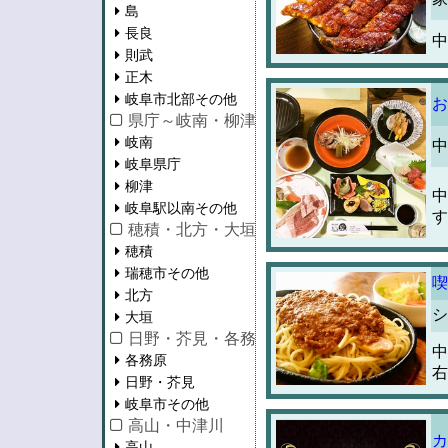
島
長良
中
則武
正木
岐阜市北部その他
お
県庁～岐南・柳津・岐阜駅以南
岐南
中
岐阜県庁
柳津
中
岐阜駅以南その他
す
穂積・北方・大垣
穂積
瑞穂市その他
喫
北方
シ
大垣
日野・芥見・各務原
中
各務原
右
日野・芥見
岐阜市その他
高山・中津川
カ
高山