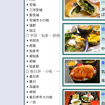
二
安城
J
三河安城
ぼ
新安城
安城市その他
蒲郡
追
知立
半田・知多・碧南・西尾
カ
半田市
西尾
中
知多市
南知多
碧南
食
知多郡
春日井・小牧・一宮・江南・瀬戸
気
春日井
落
勝川
高蔵寺
神領
中
春日井市その他
一宮
自