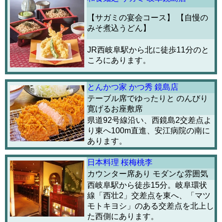
【サガミの宴会コース】 【自慢の
みそ煮込うどん】
JR西岐阜駅から北に徒歩11分のと
ころにあります。
とんかつ家 かつ秀 鏡島店
テーブル席でゆったりと のんびり
寛げるお座敷席
県道92号線沿い、西鏡島2交差点よ
り東へ100m直進、安江病院の南に
あります。
日本料理 桜梅桃李
カウンター席あり モダンな雰囲気
西岐阜駅から徒歩15分。岐阜環状
線「西壮2」交差点を東へ、「マツ
モトキヨシ」のある交差点を北上し
た西側にあります。