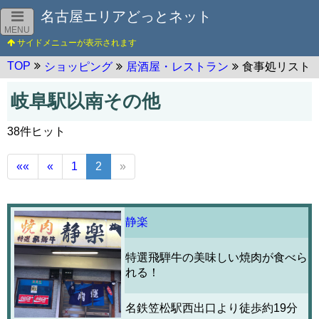
名古屋エリアどっとネット
MENU
TOP
ショッピング
居酒屋・レストラン
食事処リスト
岐阜駅以南その他
38件ヒット
««
«
1
2
»
静楽
特選飛騨牛の美味しい焼肉が食べら
れる！
名鉄笠松駅西出口より徒歩約19分