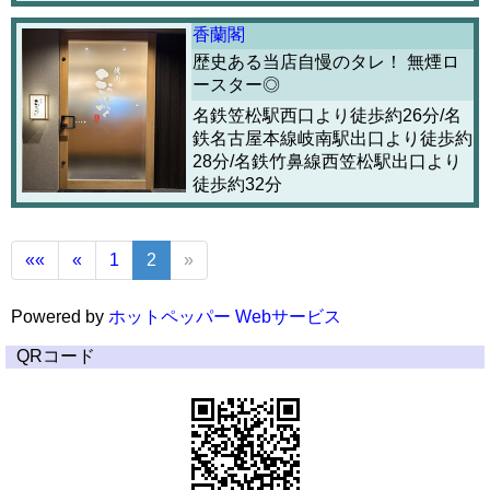
香蘭閣
歴史ある当店自慢のタレ！ 無煙ロ
ースター◎
名鉄笠松駅西口より徒歩約26分/名
鉄名古屋本線岐南駅出口より徒歩約
28分/名鉄竹鼻線西笠松駅出口より
徒歩約32分
««
«
1
2
»
Powered by
ホットペッパー Webサービス
QRコード