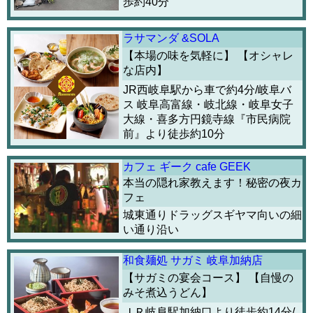
歩約40分
ラサマンダ &SOLA
【本場の味を気軽に】 【オシャレ
な店内】
JR西岐阜駅から車で約4分/岐阜バ
ス 岐阜高富線・岐北線・岐阜女子
大線・喜多方円鏡寺線『市民病院
前』より徒歩約10分
カフェ ギーク cafe GEEK
本当の隠れ家教えます！秘密の夜カ
フェ
城東通りドラッグスギヤマ向いの細
い通り沿い
和食麺処 サガミ 岐阜加納店
【サガミの宴会コース】 【自慢の
みそ煮込うどん】
ＪＲ岐阜駅加納口より徒歩約14分/