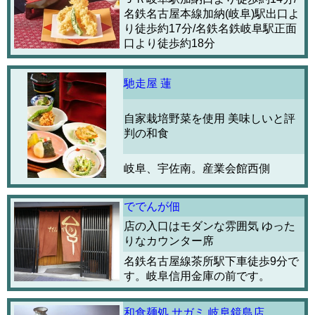
名鉄名古屋本線加納(岐阜)駅出口よ
り徒歩約17分/名鉄名鉄岐阜駅正面
口より徒歩約18分
馳走屋 蓮
自家栽培野菜を使用 美味しいと評
判の和食
岐阜、宇佐南。産業会館西側
ででんが佃
店の入口はモダンな雰囲気 ゆった
りなカウンター席
名鉄名古屋線茶所駅下車徒歩9分で
す。岐阜信用金庫の前です。
和食麺処 サガミ 岐阜鏡島店