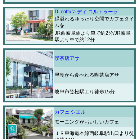
Di coltura ディ コルトゥーラ
緑溢れるゆったり空間でカフェタイ
ムを
JR西岐阜駅より車で約2分/JR岐阜
駅より車で約12分
喫茶店アサ
早朝から食べれる喫茶店アサ
岐阜市笠松駅より徒歩15分
カフェ シエル
モーニングがおいしいカフェ
ＪＲ東海道本線西岐阜駅出口より徒