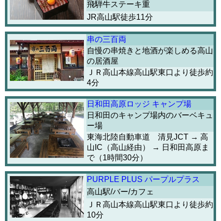
飛騨牛ステーキ重
JR高山駅徒歩11分
串の三百両
自慢の串焼きと地酒が楽しめる高山
の居酒屋
ＪＲ高山本線高山駅東口より徒歩約
4分
日和田高原ロッジ キャンプ場
日和田のキャンプ場内のバーベキュ
ー場
東海北陸自動車道 清見JCT → 高
山IC（高山経由） → 日和田高原ま
で（1時間30分）
PURPLE PLUS パープルプラス
高山駅/バー/カフェ
ＪＲ高山本線高山駅東口より徒歩約
10分