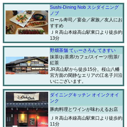
Sushi-Dining Nob スシダイニング
ノブ
ロール寿司／宴会／家族／友人にお
すすめ
ＪＲ高山本線高山駅東口より徒歩約
13分
野畑茶舗 てぃーさろん てきすい
抹茶/お茶席/カフェ/スイーツ/煎茶/
紅茶
JR高山駅から徒歩15分。桜山八幡
宮方面の閑静なエリアの江名子川沿
いにございます。
ダイニングキッチン オインクオイ
ンク
豚肉料理とワインが味わえるお店
ＪＲ高山本線高山駅東口より徒歩約
11分