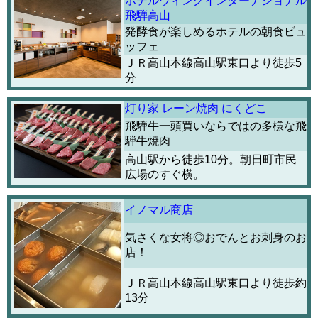
ホテルウィングインターナショナル
飛騨高山
発酵食が楽しめるホテルの朝食ビュ
ッフェ
ＪＲ高山本線高山駅東口より徒歩5
分
灯り家 レーン焼肉 にくどこ
飛騨牛一頭買いならではの多様な飛
騨牛焼肉
高山駅から徒歩10分。朝日町市民
広場のすぐ横。
イノマル商店
気さくな女将◎おでんとお刺身のお
店！
ＪＲ高山本線高山駅東口より徒歩約
13分