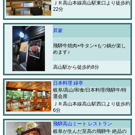
ＪＲ高山本線高山駅東口より徒歩約
22分
昇家
飛騨牛焼肉×牛タン×もつ鍋が楽し
めます♪
高山駅から徒歩約8分
日本料理 緑亭
岐阜/高山/和食/日本料理/飛騨牛/特
選会席
ＪＲ高山本線高山駅西口より徒歩約
6分
飛騨高山ミート レストラン
岐阜が生んだ至高の飛騨牛 絶品の