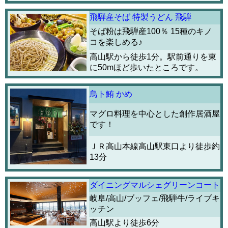
飛騨産そば 特製うどん 飛騨
そば粉は飛騨産100％ 15種のキノ
コを楽しめる♪
高山駅から徒歩1分。駅前通りを東
に50mほど歩いたところです。
鳥ト鮪 かめ
マグロ料理を中心とした創作居酒屋
です！
ＪＲ高山本線高山駅東口より徒歩約
13分
ダイニングマルシェグリーンコート
岐阜/高山/ブッフェ/飛騨牛/ライブキ
ッチン
高山駅より徒歩6分