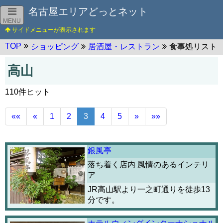
名古屋エリアどっとネット
MENU
TOP
ショッピング
居酒屋・レストラン
食事処リスト
高山
110件ヒット
««
«
1
2
3
4
5
»
»»
銀風亭
落ち着く店内 風情のあるインテリ
ア
JR高山駅より一之町通りを徒歩13
分です。