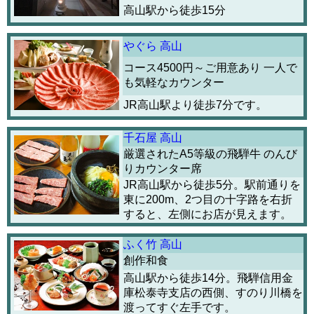
高山駅から徒歩15分
やぐら 高山
コース4500円～ご用意あり 一人で
も気軽なカウンター
JR高山駅より徒歩7分です。
千石屋 高山
厳選されたA5等級の飛騨牛 のんび
りカウンター席
JR高山駅から徒歩5分。駅前通りを
東に200m、2つ目の十字路を右折
すると、左側にお店が見えます。
ふく竹 高山
創作和食
高山駅から徒歩14分。飛騨信用金
庫松泰寺支店の西側、すのり川橋を
渡ってすぐ左手です。