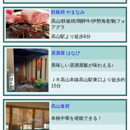
鉄板焼 やまなみ
高山/鉄板焼/飛騨牛/伊勢海老/鮑フォ
アグラ
高山駅より徒歩6分
居酒屋 はなび
美味しい居酒屋飯が味わえる♪
ＪＲ高山本線高山駅東口より徒歩約
15分
高山食府
本格中華を堪能できる！