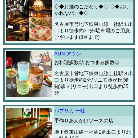
◇◆お酒のこだわり◆◇ ◇◆おし
ゃれなバー◆◇
名古屋市営地下鉄東山線一社駅１出
口より徒歩約31分/駐車場のご用意
ございます(3台まで)
AUN アウン
お料理多数◎ おつまみ多数◎
名古屋市営地下鉄東山線上社駅３出
口より徒歩約2分/リニモ藤が丘(愛
知)駅３(リニモ)出口より徒歩約35
分
パプリカ 一社
手作りあんかけソースの店
地下鉄東山線一社駅1番出口より北