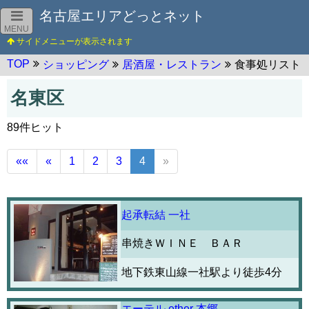
名古屋エリアどっとネット
MENU
TOP
ショッピング
居酒屋・レストラン
食事処リスト
名東区
89件ヒット
««
«
1
2
3
4
»
起承転結 一社
串焼きＷＩＮＥ ＢＡＲ
地下鉄東山線一社駅より徒歩4分
エーテル ether 本郷