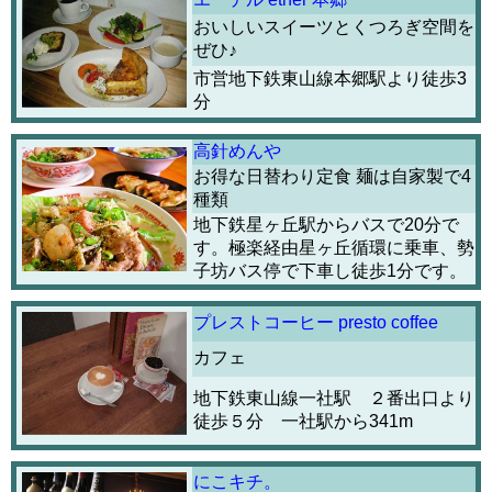
おいしいスイーツとくつろぎ空間を
ぜひ♪
市営地下鉄東山線本郷駅より徒歩3
分
高針めんや
お得な日替わり定食 麺は自家製で4
種類
地下鉄星ヶ丘駅からバスで20分で
す。極楽経由星ヶ丘循環に乗車、勢
子坊バス停で下車し徒歩1分です。
プレストコーヒー presto coffee
カフェ
地下鉄東山線一社駅 ２番出口より
徒歩５分 一社駅から341m
にこキチ。