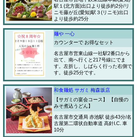
駅１(北方面)出口より徒歩約2分/リ
ニモ藤が丘(愛知)駅３(リニモ)出口
より徒歩約25分
麺や 一心
カウンターで お得なセット
名古屋市営東山線一社駅2番口から
出て、南へ行くと217号線にでま
す。左折し、しばらく行った右側で
す。徒歩25分です。
和食麺処 サガミ 梅森坂店
【サガミの宴会コース】 【自慢の
みそ煮込うどん】
名古屋市交通局 赤池駅 徒歩43分/名
古屋第二環状自動車道 高針I.C. 車
10分