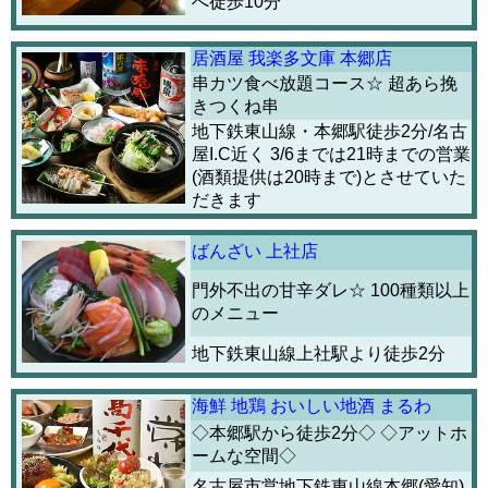
へ徒歩10分
居酒屋 我楽多文庫 本郷店
串カツ食べ放題コース☆ 超あら挽
きつくね串
地下鉄東山線・本郷駅徒歩2分/名古
屋I.C近く 3/6までは21時までの営業
(酒類提供は20時まで)とさせていた
だきます
ばんざい 上社店
門外不出の甘辛ダレ☆ 100種類以上
のメニュー
地下鉄東山線上社駅より徒歩2分
海鮮 地鶏 おいしい地酒 まるわ
◇本郷駅から徒歩2分◇ ◇アットホ
ームな空間◇
名古屋市営地下鉄東山線本郷(愛知)