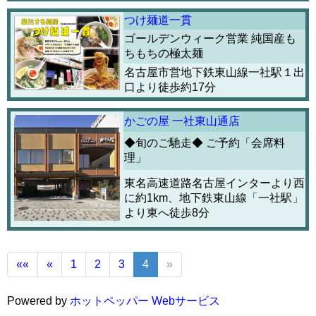
つけ麺道一貫
ゴールデンウィーク営業 純国産も
ちもちの極太麺
名古屋市営地下鉄東山線一社駅１出
口より徒歩約17分
かごの屋 一社東山通店
◆旬のご馳走◆ ご予約「会席料
理」
東名高速道路名古屋インターより西
に約1km、地下鉄東山線「一社駅」
より東へ徒歩8分
««
«
1
2
3
4
»
Powered by
ホットペッパー Webサービス