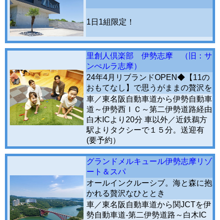
1日1組限定！
里創人倶楽部 伊勢志摩 （旧：サ
ンぺルラ志摩）
24年4月リブランドOPEN◆【11の
おもてなし】で思うがままの贅沢を
車／東名阪自動車道から伊勢自動車
道～伊勢西ＩＣ～第二伊勢道路経由
白木ICより20分 車以外／近鉄鵜方
駅よりタクシーで１５分。送迎有
(要予約）
グランドメルキュール伊勢志摩リゾ
ート＆スパ
オールインクルーシブ。海と森に抱
かれる贅沢なひととき
車／東名阪自動車道から関JCTを伊
勢自動車道-第二伊勢道路～白木IC