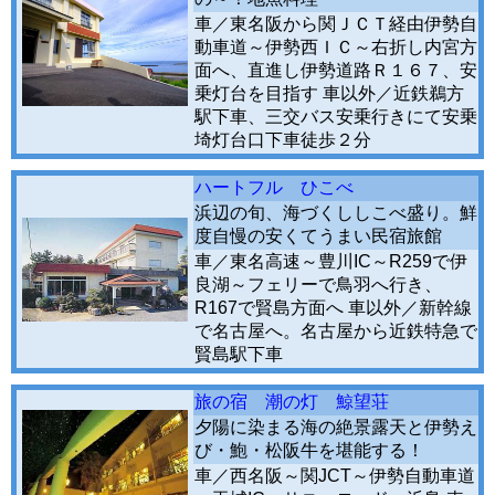
車／東名阪から関ＪＣＴ経由伊勢自
動車道～伊勢西ＩＣ～右折し内宮方
面へ、直進し伊勢道路Ｒ１６７、安
乗灯台を目指す 車以外／近鉄鵜方
駅下車、三交バス安乗行きにて安乗
埼灯台口下車徒歩２分
ハートフル ひこべ
浜辺の旬、海づくししこべ盛り。鮮
度自慢の安くてうまい民宿旅館
車／東名高速～豊川IC～R259で伊
良湖～フェリーで鳥羽へ行き、
R167で賢島方面へ 車以外／新幹線
で名古屋へ。名古屋から近鉄特急で
賢島駅下車
旅の宿 潮の灯 鯨望荘
夕陽に染まる海の絶景露天と伊勢え
び・鮑・松阪牛を堪能する！
車／西名阪～関JCT～伊勢自動車道