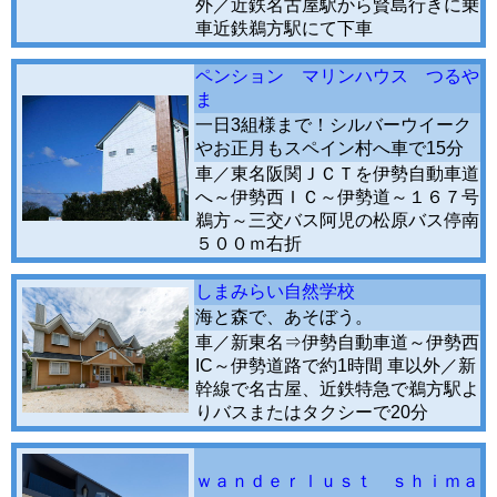
外／近鉄名古屋駅から賢島行きに乗
車近鉄鵜方駅にて下車
ペンション マリンハウス つるや
ま
一日3組様まで！シルバーウイーク
やお正月もスペイン村へ車で15分
車／東名阪関ＪＣＴを伊勢自動車道
へ～伊勢西ＩＣ～伊勢道～１６７号
鵜方～三交バス阿児の松原バス停南
５００ｍ右折
しまみらい自然学校
海と森で、あそぼう。
車／新東名⇒伊勢自動車道～伊勢西
IC～伊勢道路で約1時間 車以外／新
幹線で名古屋、近鉄特急で鵜方駅よ
りバスまたはタクシーで20分
ｗａｎｄｅｒｌｕｓｔ ｓｈｉｍａ