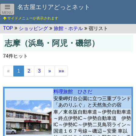
名古屋エリアどっとネット
MENU
TOP
ショッピング
旅館・ホテル
宿リスト
志摩（浜島・阿児・磯部）
74件ヒット
«
1
2
3
»
»»
料理旅館 ひさだ
安乗岬灯台公園に立つ三重ブランド
「あのりふぐ」と天然魚介の宿
車／東名阪自動車道～伊勢自動車道
～終点伊勢IC～伊勢自動車道 伊勢
IC～伊勢IC～伊勢二見鳥羽ライン～
国道１６７号線～磯辺～安乗 車以