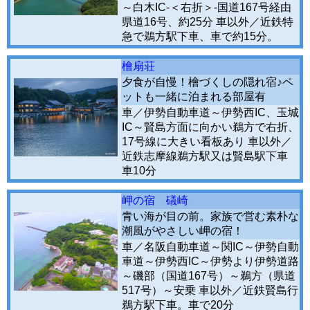
～白木IC-＜右折＞-国道167号経由
県道16号、約25分 車以外／近鉄特
急で鵜方駅下車、車で約15分。
檜扇荘
夕食が自慢！檜づくしの隠れ宿♪ペ
ットも一緒に泊まれる部屋有
車／伊勢自動車道～伊勢西IC、玉城
IC～賢島方面に向かい鵜方で右折、
17号線に大きい看板あり 車以外／
近鉄志摩線鵜方駅又は賢島駅下車
車10分
岬の宿 礒崎
青い海が目の前。家族で営む素朴な
潮風がやさしい岬の宿！
車／名阪自動車道～関IC～伊勢自動
車道～伊勢西IC～伊勢より伊勢道路
～磯部（国道167号）～鵜方（県道
517号）～安乗 車以外／近鉄賢島行
鵜方駅下車。車で20分