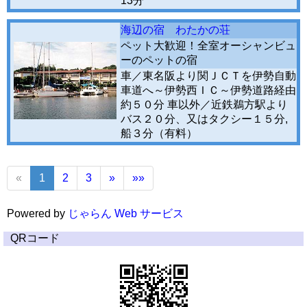
13分
海辺の宿 わたかの荘
ペット大歓迎！全室オーシャンビュ
ーのペットの宿
車／東名阪より関ＪＣＴを伊勢自動
車道へ～伊勢西ＩＣ～伊勢道路経由
約５０分 車以外／近鉄鵜方駅より
バス２０分、又はタクシー１５分,
船３分（有料）
«
1
2
3
»
»»
Powered by
じゃらん Web サービス
QRコード