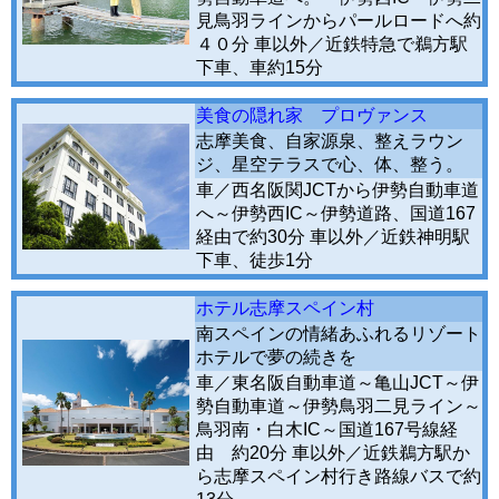
見鳥羽ラインからパールロードへ約
４０分 車以外／近鉄特急で鵜方駅
下車、車約15分
美食の隠れ家 プロヴァンス
志摩美食、自家源泉、整えラウン
ジ、星空テラスで心、体、整う。
車／西名阪関JCTから伊勢自動車道
へ～伊勢西IC～伊勢道路、国道167
経由で約30分 車以外／近鉄神明駅
下車、徒歩1分
ホテル志摩スペイン村
南スペインの情緒あふれるリゾート
ホテルで夢の続きを
車／東名阪自動車道～亀山JCT～伊
勢自動車道～伊勢鳥羽二見ライン～
鳥羽南・白木IC～国道167号線経
由 約20分 車以外／近鉄鵜方駅か
ら志摩スペイン村行き路線バスで約