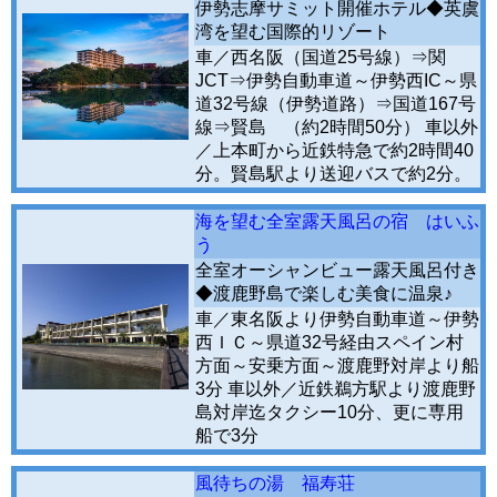
伊勢志摩サミット開催ホテル◆英虞
湾を望む国際的リゾート
車／西名阪（国道25号線）⇒関
JCT⇒伊勢自動車道～伊勢西IC～県
道32号線（伊勢道路）⇒国道167号
線⇒賢島 （約2時間50分） 車以外
／上本町から近鉄特急で約2時間40
分。賢島駅より送迎バスで約2分。
海を望む全室露天風呂の宿 はいふ
う
全室オーシャンビュー露天風呂付き
◆渡鹿野島で楽しむ美食に温泉♪
車／東名阪より伊勢自動車道～伊勢
西ＩＣ～県道32号経由スペイン村
方面～安乗方面～渡鹿野対岸より船
3分 車以外／近鉄鵜方駅より渡鹿野
島対岸迄タクシー10分、更に専用
船で3分
風待ちの湯 福寿荘