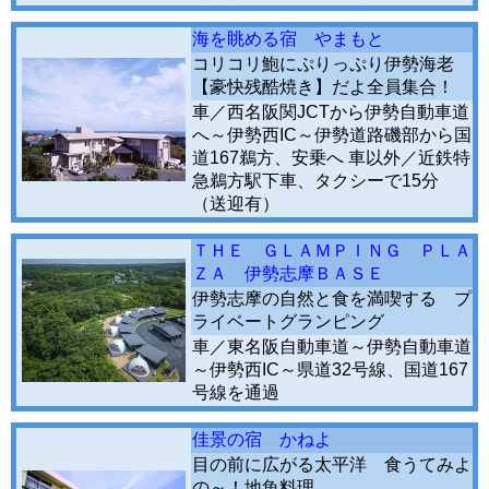
海を眺める宿 やまもと
コリコリ鮑にぷりっぷり伊勢海老
【豪快残酷焼き】だよ全員集合！
車／西名阪関JCTから伊勢自動車道
へ～伊勢西IC～伊勢道路磯部から国
道167鵜方、安乗へ 車以外／近鉄特
急鵜方駅下車、タクシーで15分
（送迎有）
ＴＨＥ ＧＬＡＭＰＩＮＧ ＰＬＡ
ＺＡ 伊勢志摩ＢＡＳＥ
伊勢志摩の自然と食を満喫する プ
ライベートグランピング
車／東名阪自動車道～伊勢自動車道
～伊勢西IC～県道32号線、国道167
号線を通過
佳景の宿 かねよ
目の前に広がる太平洋 食うてみよ
の～！地魚料理