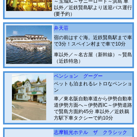
～玉城IC～サニーロード～浜島 車
以外／近鉄賢島駅より送迎バス運行
(要予約）
弁天荘
宿の前はすぐ海。近鉄賢島駅まで車
で3分！スペイン村まで車で10分
車以外／～名古屋（新幹線）～賢島
（近鉄特急）
ペンション グーグー
ペットも泊まれるレトロなペンショ
ン
車／東名阪自動車道から伊勢自動車
道伊勢方面へ～伊勢西IC～伊勢道路
で賢島方面約45分 車以外／近鉄鵜
方駅下車タクシーで約10分
志摩観光ホテル ザ クラシック