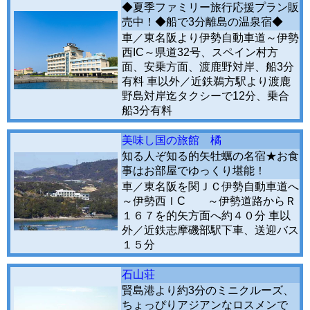
◆夏季ファミリー旅行応援プラン販
売中！◆船で3分離島の温泉宿◆
車／東名阪より伊勢自動車道～伊勢
西IC～県道32号、スペイン村方
面、安乗方面、渡鹿野対岸、船3分
有料 車以外／近鉄鵜方駅より渡鹿
野島対岸迄タクシーで12分、乗合
船3分有料
美味し国の旅館 橘
知る人ぞ知る的矢牡蠣の名宿★お食
事はお部屋でゆっくり堪能！
車／東名阪を関ＪＣ伊勢自動車道へ
～伊勢西ＩC ～伊勢道路からＲ
１６７を的矢方面へ約４０分 車以
外／近鉄志摩磯部駅下車、送迎バス
１５分
石山荘
賢島港より約3分のミニクルーズ、
ちょっぴりアジアンなロスメンで