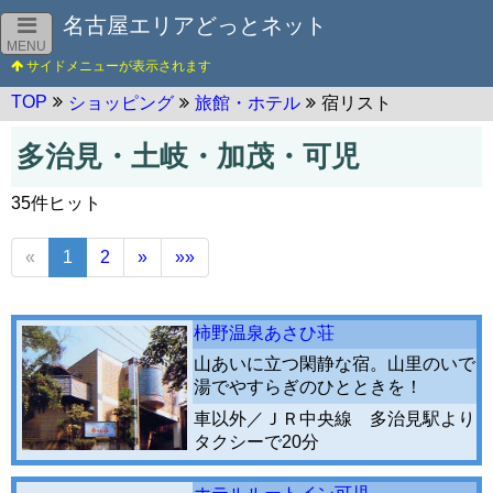
名古屋エリアどっとネット
MENU
TOP
ショッピング
旅館・ホテル
宿リスト
多治見・土岐・加茂・可児
35件ヒット
«
1
2
»
»»
柿野温泉あさひ荘
山あいに立つ閑静な宿。山里のいで
湯でやすらぎのひとときを！
車以外／ＪＲ中央線 多治見駅より
タクシーで20分