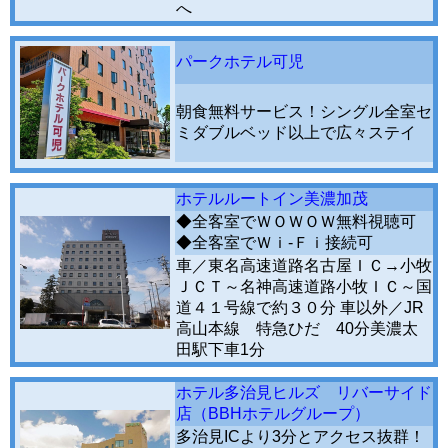
へ
パークホテル可児
朝食無料サービス！シングル全室セ
ミダブルベッド以上で広々ステイ
ホテルルートイン美濃加茂
◆全客室でＷＯＷＯＷ無料視聴可
◆全客室でＷｉ-Ｆｉ接続可
車／東名高速道路名古屋ＩＣ→小牧
ＪＣＴ～名神高速道路小牧ＩＣ～国
道４１号線で約３０分 車以外／JR
高山本線 特急ひだ 40分美濃太
田駅下車1分
ホテル多治見ヒルズ リバーサイド
店（BBHホテルグループ）
多治見ICより3分とアクセス抜群！