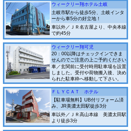
ウィークリー翔ホテル土岐
土岐市駅から徒歩5分、土岐インタ
ーから車5分の好立地！
車以外／ＪＲ名古屋より、中央本線
で約45分
ウィークリー翔可児
20：00以降はチェックインできま
せんのでご注意の上ご予約ください
車／玄関前に受付時用駐車場を設置
しました。受付や荷物搬入後、決め
られた駐車枠へ移動して下さい。
ＦＬＹＣＡＴ ホテル
【駐車場無料】UB付リフォーム済
み、JR美濃太田駅徒歩3分
車以外／ＪＲ高山本線 美濃太田駅
より徒歩3分