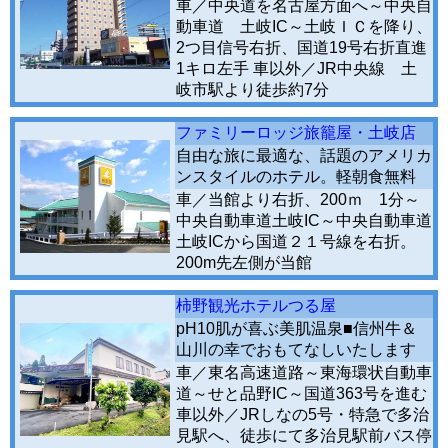
車／中央道を名古屋方面へ～中央自
動車道 土岐IC～土岐ＩＣを降り、
2つ目信号右折、国道19号右折直進
1キロ左手 車以外／JR中央線 土
岐市駅より徒歩約7分
ファミリーロッジ旅籠屋・土岐店
自由な旅に最適な、話題のアメリカ
ンスタイルのホテル。軽朝食無料
車／当館より右折、200ｍ 1分～
中央自動車道土岐IC～中央自動車道
土岐ICから国道２１号線を右折。
200m先左側が当館
柿野観光ホテルつる屋
pH10肌が喜ぶ美肌温泉■信州牛＆
山川の幸でおもてなしいたします
車／東名高速道路～東海環状自動車
道～せと品野IC～国道363号を進む
車以外／JRしなの5号・特急で多治
見駅へ、徒歩にて多治見駅前バス停