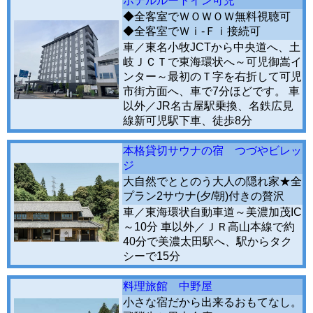
ホテルルートイン可児
◆全客室でＷＯＷＯＷ無料視聴可
◆全客室でＷｉ-Ｆｉ接続可
車／東名小牧JCTから中央道へ、土
岐ＪＣＴで東海環状へ～可児御嵩イ
ンター～最初のＴ字を右折して可児
市街方面へ、車で7分ほどです。 車
以外／JR名古屋駅乗換、名鉄広見
線新可児駅下車、徒歩8分
本格貸切サウナの宿 つづやビレッ
ジ
大自然でととのう大人の隠れ家★全
プラン2サウナ(夕/朝)付きの贅沢
車／東海環状自動車道～美濃加茂IC
～10分 車以外／ＪＲ高山本線で約
40分で美濃太田駅へ、駅からタク
シーで15分
料理旅館 中野屋
小さな宿だから出来るおもてなし。