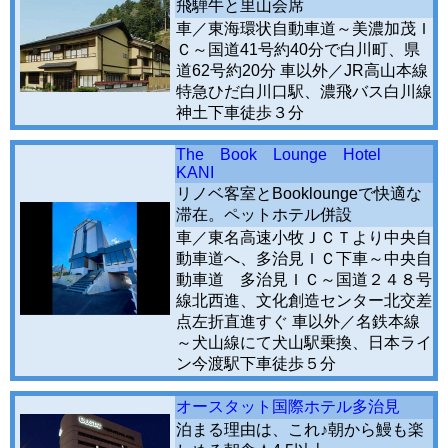
飛騨牛と里山会席
車／東海環状自動車道～美濃加茂Ｉ
Ｃ～国道41号約40分で白川町、県
道62号約20分 車以外／JR高山本線
特急ひだ白川口駅、濃飛バス白川線
神土下車徒歩３分
The Book Lounge Hotel
KANI
リノベ客室とBookloungeで快適な
滞在。ペットホテル併設
車／東名高速小牧ＪＣＴより中央自
動車道へ、多治見ＩＣ下車～中央自
動車道 多治見ＩＣ～国道２４８号
線北西進、文化創造センター北交差
点左折直進すぐ 車以外／名鉄本線
～犬山線にて犬山駅乗換、日本ライ
ン今渡駅下車徒歩５分
オースタット国際ホテル多治見
泊まる理由は、これ♪朝から鰻も楽