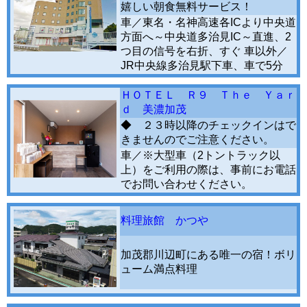
嬉しい朝食無料サービス！
車／東名・名神高速各ICより中央道
方面へ～中央道多治見IC～直進、2
つ目の信号を右折、すぐ 車以外／
JR中央線多治見駅下車、車で5分
ＨＯＴＥＬ Ｒ９ Ｔｈｅ Ｙａｒ
ｄ 美濃加茂
◆ ２３時以降のチェックインはで
きませんのでご注意ください。
車／※大型車（2トントラック以
上）をご利用の際は、事前にお電話
でお問い合わせください。
料理旅館 かつや
加茂郡川辺町にある唯一の宿！ボリ
ューム満点料理