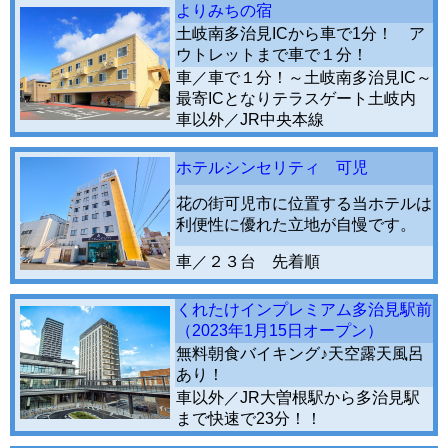
よりみちの宿
土岐南多治見ICから車で1分！ ア
ウトレットまで車で１分！
車／車で１分！～土岐南多治見IC～
最寄ICとなりテラスゲート土岐内
車以外／JR中央本線
ホテルシンセリティ 可児
花の街可児市に位置する当ホテルは
利便性に優れた立地が自慢です。
車／２３台 先着順
くれたけインプレミアム多治見駅前
（2023年1月15日オープン）
無料朝食バイキング♪天空露天風呂
あり！
車以外／JR大曽根駅から多治見駅
まで快速で23分！！