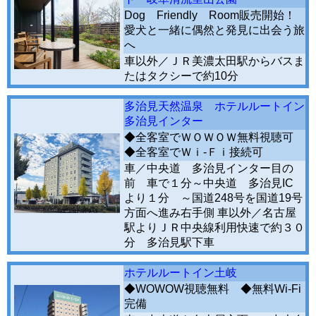
Dog Friendly Room販売開始！
愛犬と一緒に偶然と発見に出会う旅
へ
車以外／ＪＲ美濃太田駅からバスま
たはタクシーで約10分
多治見天然温泉 ホテルルートイン
多治見インター
◆全客室でＷＯＷＯＷ無料視聴可
◆全客室でＷｉ-Ｆｉ接続可
車／中央道 多治見インター目の
前 車で１分～中央道 多治見IC
より１分 ～国道248号を国道19号
方面へ進み右手側 車以外／名古屋
駅よりＪＲ中央線利用快速で約３０
分 多治見駅下車
ホテルルートイン土岐
◆WOWOW視聴無料 ◆無料Wi-Fi
完備