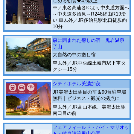
しめる朝食★4.5以上
車／東名高速各ICより中央道方面へ
～中央道多治見～R248経由R19沿
い 車以外／JR多治見駅北口徒歩約
10分
森に囲まれた癒しの宿 鬼岩温泉
了山
大自然の中の癒し宿
車以外／JR中央線土岐市駅下車タ
クシー15分
シティホテル美濃加茂
JR美濃太田駅目の前＆90台駐車場
無料｜ビジネス・観光の拠点に
車以外／JR高山本線、美濃太田駅
南口目の前
フェアフィールド・バイ・マリオッ
ト・岐阜清流里山公園