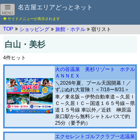
名古屋エリアどっとネット
MENU
TOP
ショッピング
旅館・ホテル
宿リスト
白山・美杉
4件ヒット
火の谷温泉 美杉リゾート ホテル
ＡＮＮＥＸ
＼2026年夏、プール天国開幕！／
ずぶぬれ大冒険！＜7/18ー8/31＞
車／東名阪～伊勢自動車道～久居Ｉ
Ｃ～久居ＩＣ～国道１６５号線～県
道１５号線 車以外／近鉄 榊原温
泉口駅から無料シャトルバスで約
25分（要予約）
エクセレントゴルフクラブ一志温泉