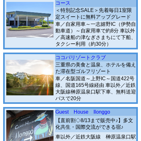
コース
＜特別記念SALE＞先着毎日1室限
定スイートに無料アップグレード
車／自家用車～一志嬉野IC（伊勢自
動車道）～自家用車で約8分 車以外
／高速船の津なぎさまちにて下船、
タクシー利用（約30分）
ココパリゾートクラブ
三重県の美食と温泉、ホテルを備え
た滞在型ゴルフリゾート
車／名阪国道～上野IC～国道422号
線、国道165号線経由 車以外／近鉄
大阪線榊原温泉口駅下車、無料送迎
バスで20分
Guest House Ilonggo
【直前割◇8/13まで販売中♪】多文
化共生・国際交流ができる宿♪
車以外／近鉄大阪線 榊原温泉口駅