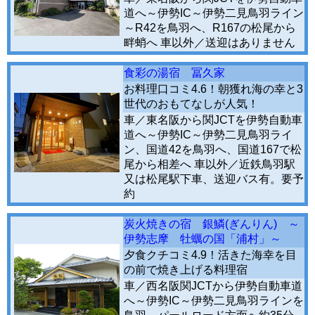
道へ～伊勢IC～伊勢二見鳥羽ライン
～R42を鳥羽へ、R167の松尾から
畔蛸へ 車以外／送迎はありません
食彩の湯宿 冨久家
お料理口コミ4.6！朝獲れ海の幸と3
世代のおもてなしが人気！
車／東名阪から関JCTを伊勢自動車
道へ～伊勢IC～伊勢二見鳥羽ライ
ン、国道42を鳥羽へ、国道167で松
尾から相差へ 車以外／近鉄鳥羽駅
又は松尾駅下車、送迎バス有。要予
約
炭火焼きの宿 銀鱗(ぎんりん) ～
伊勢志摩 牡蠣の国「浦村」～
夕食クチコミ4.9！活きた海幸を目
の前で焼き上げる料理宿
車／西名阪関JCTから伊勢自動車道
へ～伊勢IC～伊勢二見鳥羽ラインを