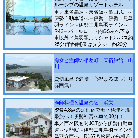
ルーシブの温泉リゾートホテル
車／東名高速～東名阪～亀山JCT～
伊勢自動車道へ～伊勢→伊勢二見鳥
羽ライン～伊勢二見鳥羽ライン～
R42～パールロード内GS左へ下る
車以外／鳥羽駅よりシャトルバス約
25分(予約制)又はタクシー約20分
海女と漁師の相差町 民宿旅館 山
川
貸切風呂で満喫！心温まるほっこり
雰囲気♪
漁師料理と温泉の宿 浜栄
夕食4.8点の漁師宿で海幸料理と温
泉旅へ！伊勢神宮へ車で30分！
車／西名阪を関JCTから伊勢自動車
道～伊勢IC～伊勢二見鳥羽ラインを
鳥羽方面へ、R167号松尾から相差