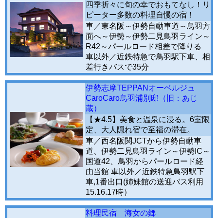
四季折々に旬の幸でおもてなし！リ
ピーター多数の料理自慢の宿！
車／東名阪～伊勢自動車道～鳥羽方
面へ～伊勢～伊勢二見鳥羽ライン～
R42～パールロード相差で降りる
車以外／近鉄特急で鳥羽駅下車、相
差行きバスで35分
伊勢志摩TEPPANオーベルジュ
CaroCaro鳥羽浦別邸（旧：あじ
蔵）
【★4.5】美食と温泉に浸る。6室限
定、大人隠れ宿で至福の滞在。
車／西名阪関JCTから伊勢自動車
道、伊勢二見鳥羽ライン～伊勢IC～
国道42、鳥羽からパールロード経
由当館 車以外／近鉄特急鳥羽駅下
車,1番出口(姉妹館の送迎バス利用
15.16.17時）
料理民宿 海女の郷