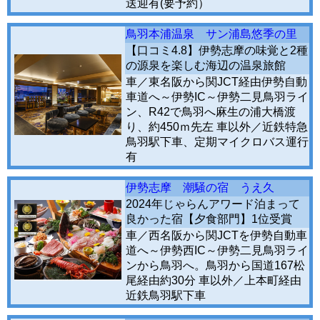
送迎有(要予約）
鳥羽本浦温泉 サン浦島悠季の里
【口コミ4.8】伊勢志摩の味覚と2種
の源泉を楽しむ海辺の温泉旅館
車／東名阪から関JCT経由伊勢自動
車道へ～伊勢IC～伊勢二見鳥羽ライ
ン、R42で鳥羽へ麻生の浦大橋渡
り、約450ｍ先左 車以外／近鉄特急
鳥羽駅下車、定期マイクロバス運行
有
伊勢志摩 潮騒の宿 うえ久
2024年じゃらんアワード泊まって
良かった宿【夕食部門】1位受賞
車／西名阪から関JCTを伊勢自動車
道へ～伊勢西IC～伊勢二見鳥羽ライ
ンから鳥羽へ。鳥羽から国道167松
尾経由約30分 車以外／上本町経由
近鉄鳥羽駅下車