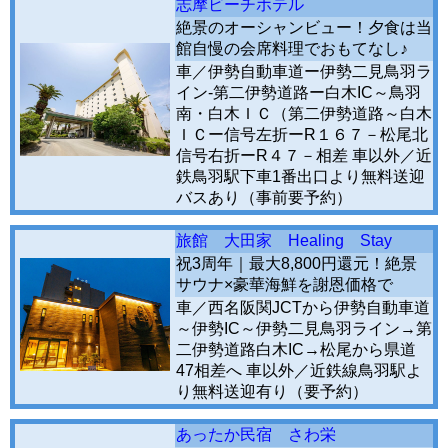
志摩ビーチホテル
絶景のオーシャンビュー！夕食は当
館自慢の会席料理でおもてなし♪
車／伊勢自動車道ー伊勢二見鳥羽ラ
イン-第二伊勢道路ー白木IC～鳥羽
南・白木ＩＣ（第二伊勢道路～白木
ＩＣー信号左折ーR１６７－松尾北
信号右折ーR４７－相差 車以外／近
鉄鳥羽駅下車1番出口より無料送迎
バスあり（事前要予約）
旅館 大田家 Healing Stay
祝3周年｜最大8,800円還元！絶景
サウナ×豪華海鮮を謝恩価格で
車／西名阪関JCTから伊勢自動車道
～伊勢IC～伊勢二見鳥羽ライン→第
二伊勢道路白木IC→松尾から県道
47相差へ 車以外／近鉄線鳥羽駅よ
り無料送迎有り（要予約）
あったか民宿 さわ栄