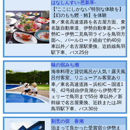
はなしんすい-芭新萃-
【“ここにしかない”特別な体験を】
【幻のもち鰹・鮪】を体験
車／東名高速道路を名古屋方面、東
名阪自動車道、伊勢自動車道へ～伊
勢IC～伊勢二見鳥羽ラインを鳥羽方
面へ、パールロード経由で約40分
車以外／名古屋駅乗換、近鉄線鳥羽
駅下車、バス25分
味の宿みち潮
海幸料理と貸切風呂が人気！露天風
呂付客室、リニューアル客室あり
車／東名高速道路～浜松IC～国道1
号、42号経由伊良湖から伊勢湾フ
ェリーで鳥羽まで55分 車以外／新
幹線で名古屋乗換、近鉄またはJR
鳥羽駅下車、バス30分
割烹の宿 香潮
泊まって良かった受賞宿☆伊勢え