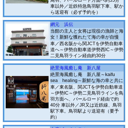
鳥羽、パールロード方面へ約35分
車以外／近鉄特急鳥羽駅下車、駅か
ら送迎有（必ず予約を）
網元 浜伝
当館の主人と女将は現役の漁師と海
女！新鮮な獲れたて海の幸が自慢
車／西名阪から関JCTを伊勢自動車
道へ～伊勢自動車道伊勢西IC～伊勢
二見鳥羽ライン経由約30分
絶景海風癒し庵 新八屋
絶景海風癒し庵 新八屋～kaifu
sea healing～新鮮な海の幸と共に
車／東名阪、関JCTを伊勢自動車道
～伊勢IC～伊勢二見鳥羽ラインを鳥
羽方面へ、パールロード経由で約
40分 車以外／JR又は近鉄線、鳥羽
駅下車。鳥羽駅より送迎有（要予
約）