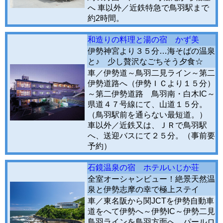
へ 車以外／近鉄特急で鳥羽駅まで
約2時間。
和造りの料理と湯の宿 かず美
伊勢神宮より３５分…海そばの温泉
と♪ 少し贅沢なごちそう夕食☆
車／伊勢道～鳥羽二見ライン～第二
伊勢道路へ（伊勢ＩＣより１５分）
～第二伊勢道路 鳥羽南・白木IC～
県道４７号線にて、山道１５分。
（鳥羽駅前を通らない最短道。）
車以外／近鉄又は、ＪＲで鳥羽駅
へ、送迎バスにて２５分。（事前要
予約）
石鏡温泉の宿 ホテルいじか荘
全室オーシャンビュー！絶景天然温
泉と伊勢志摩の幸で極上ステイ
車／東名阪から関JCTを伊勢自動車
道をへて伊勢へ～伊勢IC～伊勢二見
鳥羽ラインを鳥羽方面へ、パールロ