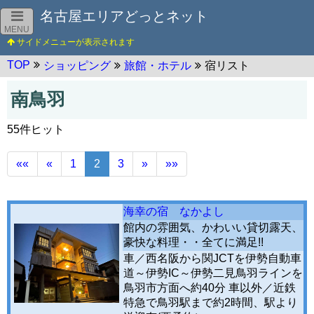
名古屋エリアどっとネット
MENU
TOP
ショッピング
旅館・ホテル
宿リスト
南鳥羽
55件ヒット
««
«
1
2
3
»
»»
海幸の宿 なかよし
館内の雰囲気、かわいい貸切露天、
豪快な料理・・全てに満足!!
車／西名阪から関JCTを伊勢自動車
道～伊勢IC～伊勢二見鳥羽ラインを
鳥羽市方面へ約40分 車以外／近鉄
特急で鳥羽駅まで約2時間、駅より