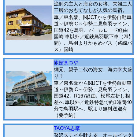
漁師の主人と海女の女将。夫婦二人
三脚のおもてなしが人気の民宿。
車／東名阪、関JCTから伊勢自動車
道～伊勢IC～伊勢二見鳥羽ライン、
国道42を鳥羽、パールロード経由
国崎 車以外／近鉄鳥羽駅下車（2時
間）、鳥羽よりかもめバス（路線バ
ス）国崎
旅館まつや
網元、親子二代の海女、海の幸大盛
り！
車／東名阪から関JCTを伊勢自動車
道～伊勢IC～伊勢二見鳥羽ライン、
国道42、R167経由、松尾左折し相
差へ 車以外／近鉄特急で約1時間40
分で鳥羽駅へ、駅より無料送迎有
（要予約）
TAOYA志摩
贅沢ステイを叶える オールインク