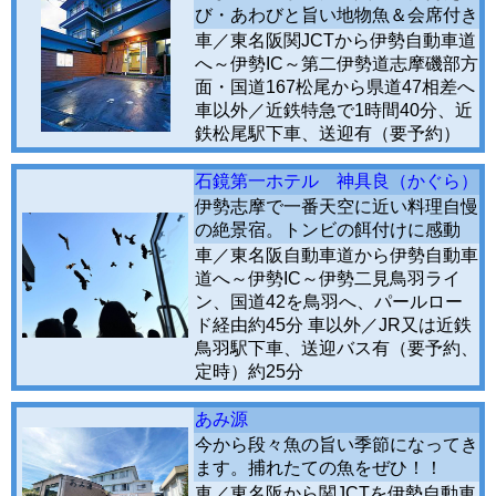
び・あわびと旨い地物魚＆会席付き
車／東名阪関JCTから伊勢自動車道
へ～伊勢IC～第二伊勢道志摩磯部方
面・国道167松尾から県道47相差へ
車以外／近鉄特急で1時間40分、近
鉄松尾駅下車、送迎有（要予約）
石鏡第一ホテル 神具良（かぐら）
伊勢志摩で一番天空に近い料理自慢
の絶景宿。トンビの餌付けに感動
車／東名阪自動車道から伊勢自動車
道へ～伊勢IC～伊勢二見鳥羽ライ
ン、国道42を鳥羽へ、パールロー
ド経由約45分 車以外／JR又は近鉄
鳥羽駅下車、送迎バス有（要予約、
定時）約25分
あみ源
今から段々魚の旨い季節になってき
ます。捕れたての魚をぜひ！！
車／東名阪から関JCTを伊勢自動車