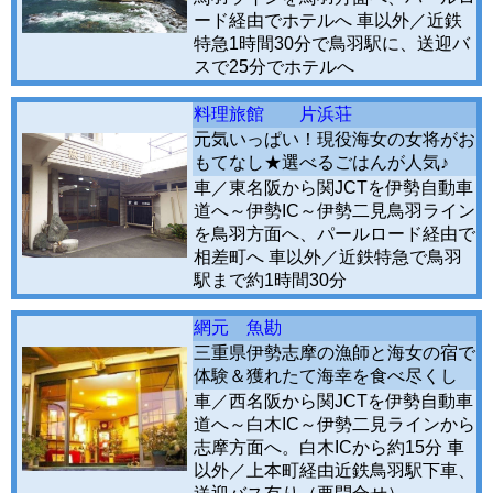
ード経由でホテルへ 車以外／近鉄
特急1時間30分で鳥羽駅に、送迎バ
スで25分でホテルへ
料理旅館 片浜荘
元気いっぱい！現役海女の女将がお
もてなし★選べるごはんが人気♪
車／東名阪から関JCTを伊勢自動車
道へ～伊勢IC～伊勢二見鳥羽ライン
を鳥羽方面へ、パールロード経由で
相差町へ 車以外／近鉄特急で鳥羽
駅まで約1時間30分
網元 魚勘
三重県伊勢志摩の漁師と海女の宿で
体験＆獲れたて海幸を食べ尽くし
車／西名阪から関JCTを伊勢自動車
道へ～白木IC～伊勢二見ラインから
志摩方面へ。白木ICから約15分 車
以外／上本町経由近鉄鳥羽駅下車、