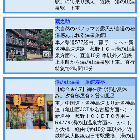
駅」にて乗り換え 近鉄「湯の山温
泉駅」下車
蔵之助
大自然のパノラマと露天が自慢の秘
湯感あふれる温泉旅館!
車／県道577経由、菰野ＩＣへ～新
名神高速道路 菰野ＩＣ～湯の山温
泉方面ヘ、直進10分 車以外／近鉄
上本町から温の山温泉駅下車。直行
特急で2時間10分
湯の山温泉 旅館寿亭
【総合★4.7】御在所で涼む夏休
み。夕食部屋食と貸切風呂
車／中国道・名神高速より新名神高
速（亀山西JCTを名古屋方面へ）～
新名神 菰野ＩＣ※ＥＴＣ専用～
R477を湯の山温泉方面へ かもし
か大橋 経由で約10分 車以外／近
鉄特急大阪線四日市駅乗換、湯の山