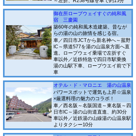
～左折、R258号線を車で約15分
御在所ロープウェイすぐの純和風
宿 三慶園
築60年の純和風木造建築。昔なが
らの湯の山の旅情を感じる宿。
車／四日市JCTから新名神へ～菰野
IC～県道577を湯の山温泉方面へ直
進。ロープウェイ乗場で左折すぐ
車以外／近鉄特急で四日市駅乗換
湯の山駅下車、ロープウエイ前で下
車
オテル・ド・マロニエ 湯の山温泉
パワースポットで運気も上昇☆温泉
×厳選料理の魅力のコラボ！
車／西名阪～名阪国道～東名阪～四
日市IC～湯の山街道直進、約30分
車以外／近鉄湯の山線湯の山温泉駅
よりタクシー10分