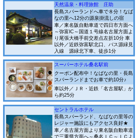
天然温泉・料理旅館 庄助
長島スパーランドへ車で８分！なば
なの里へ12分の源泉掛流しの宿
車／東名阪自動車道で四日市方面へ
～弥富IC～国道１号線名古屋方面よ
り尾張大橋手前交差点左折10分 車
以外／近鉄弥富駅北口、バス源緑見
入線 源緑北下車、徒歩1分
スーパーホテル桑名駅前
クーポン配布中！なばなの里・長島
スパーランドまでお車で約10分♪
車以外／ＪＲ・近鉄「名古屋駅」か
ら約25分
セントラルホテル
長島スパーランド、なばなの里等の
レジャー施設にもアクセス良好★
車／名古屋方面より東名阪自動車道
で三重県方面へ～桑名ＩＣ～ＩＣよ