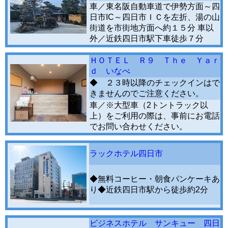
車／東名阪自動車道で伊勢方面～四
日市IC～四日市ＩＣを左折、湯の山
街道を市街地方面へ約１５分 車以
外／近鉄四日市駅下車徒歩７分
ＨＯＴＥＬ Ｒ９ Ｔｈｅ Ｙａｒ
ｄ いなべ
◆ ２３時以降のチェックインはで
きませんのでご注意ください。
車／※大型車（2トントラック以
上）をご利用の際は、事前にお電話
でお問い合わせください。
ラックホテル四日市
◆無料コーヒー・朝食パンケーキあ
り◆近鉄四日市駅から徒歩約2分
ビジネスホテル サンキュー 四日