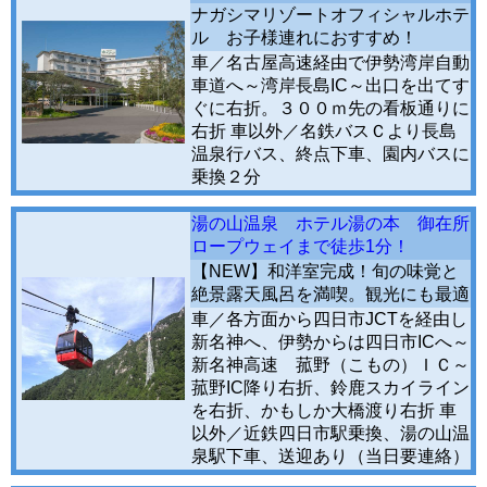
ナガシマリゾートオフィシャルホテ
ル お子様連れにおすすめ！
車／名古屋高速経由で伊勢湾岸自動
車道へ～湾岸長島IC～出口を出てす
ぐに右折。３００ｍ先の看板通りに
右折 車以外／名鉄バスＣより長島
温泉行バス、終点下車、園内バスに
乗換２分
湯の山温泉 ホテル湯の本 御在所
ロープウェイまで徒歩1分！
【NEW】和洋室完成！旬の味覚と
絶景露天風呂を満喫。観光にも最適
車／各方面から四日市JCTを経由し
新名神へ、伊勢からは四日市ICへ～
新名神高速 菰野（こもの）ＩＣ～
菰野IC降り右折、鈴鹿スカイライン
を右折、かもしか大橋渡り右折 車
以外／近鉄四日市駅乗換、湯の山温
泉駅下車、送迎あり（当日要連絡）