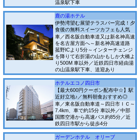
温泉駅下車
鹿の湯ホテル
伊勢湾望む展望テラスバー完成！夕
食後の無料スイーツカフェも人気
車／西名阪自動車道又は新名神高速
を名古屋方面へ～新名神高速道路
菰野ICより5分～インターチェンジ
を降りて右折湯の山かもしか大橋よ
り500M 車以外／近鉄四日市経由湯
の山温泉駅下車、送迎あり
ホテルエコノ四日市
【最大600円クーポン配布中☆】駅
近好立地♪／無料朝食おすすめ◎
車／東名阪自動車道～四日市ＩＣ～
7.4km、車で約15分 車以外／中部
国際空港から高速バス約85分／近
鉄四日市駅から徒歩4分
ガーデンホテル オリーブ