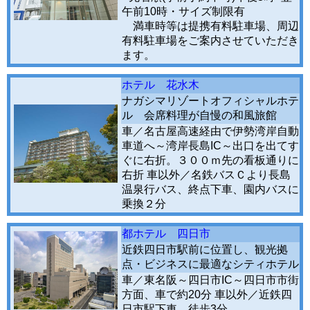
午前10時・サイズ制限有
満車時等は提携有料駐車場、周辺
有料駐車場をご案内させていただき
ます。
ホテル 花水木
ナガシマリゾートオフィシャルホテ
ル 会席料理が自慢の和風旅館
車／名古屋高速経由で伊勢湾岸自動
車道へ～湾岸長島IC～出口を出てす
ぐに右折。３００ｍ先の看板通りに
右折 車以外／名鉄バスＣより長島
温泉行バス、終点下車、園内バスに
乗換２分
都ホテル 四日市
近鉄四日市駅前に位置し、観光拠
点・ビジネスに最適なシティホテル
車／東名阪～四日市IC～四日市市街
方面、車で約20分 車以外／近鉄四
日市駅下車、徒歩3分