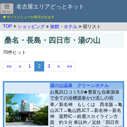
名古屋エリアどっとネット
MENU
TOP
ショッピング
旅館・ホテル
宿リスト
桑名・長島・四日市・湯の山
70件ヒット
««
«
1
2
3
»
»»
湯の山温泉 グリーンホテル
お風呂口コミ5.0★豊富な自家源泉
で全ての浴槽源泉かけ流しの宿
車／新名神 もしくは 西名阪→亀
山JCT→亀山西JCT→新名神～新名
神 菰野IC～鈴鹿スカイライン方
面 約５分 車以外／近鉄「四日市