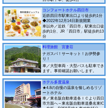
コンフォートホテル四日市
近鉄四日市駅東出口より徒歩約1分
◆2022年12月14日新規開業
車以外／近鉄「四日市」駅東出口徒
歩約1分、JR「四日市」駅徒歩約13
分
料理旅館 宮妻荘
ナガスパ！サーキット！お伊勢参
り！
車／大型車両・大型バスも駐車でき
ます。事前確認お願いします。
ホテル多度温泉
★4.8の自慢の温泉を愉しめるリゾ
ートホテル
車／東名阪自動車道各ＩＣより四日
市方面へ～東名阪自動車道桑名東IC