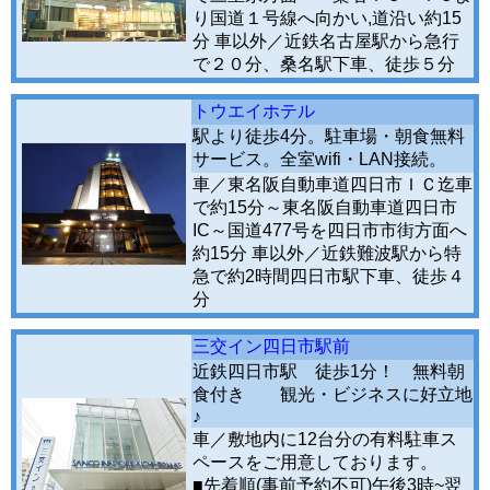
り国道１号線へ向かい,道沿い約15
分 車以外／近鉄名古屋駅から急行
で２０分、桑名駅下車、徒歩５分
トウエイホテル
駅より徒歩4分。駐車場・朝食無料
サービス。全室wifi・LAN接続。
車／東名阪自動車道四日市ＩＣ迄車
で約15分～東名阪自動車道四日市
IC～国道477号を四日市市街方面へ
約15分 車以外／近鉄難波駅から特
急で約2時間四日市駅下車、徒歩４
分
三交イン四日市駅前
近鉄四日市駅 徒歩1分！ 無料朝
食付き 観光・ビジネスに好立地
♪
車／敷地内に12台分の有料駐車ス
ペースをご用意しております。
■先着順(事前予約不可)午後3時~翌