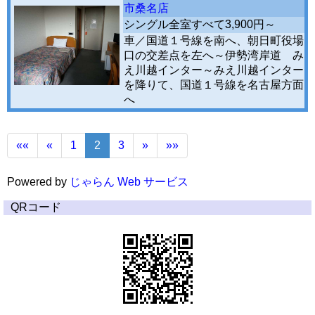
市桑名店
シングル全室すべて3,900円～
車／国道１号線を南へ、朝日町役場
口の交差点を左へ～伊勢湾岸道 み
え川越インター～みえ川越インター
を降りて、国道１号線を名古屋方面
へ
««
«
1
2
3
»
»»
Powered by
じゃらん Web サービス
QRコード