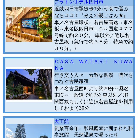
プラトンホテル四日市
近鉄四日市駅徒歩3分♪朝食で選ぶ
ならココ！『みえの朝ごはん★』
車／名古屋環状、名古屋高速→東名
阪～東名阪四日市ＩＣ～国道４７７
号線で約２０分。 車以外／近鉄名
古屋線（急行で約３５分。特急で約
３０分。）
ＣＡＳＡ ＷＡＴＡＲＩ ＫＵＷＡ
ＮＡ
行き交う人々 素敵な偶然 時代を
つなぐ古民家宿
車／名古屋西ICより約20分～桑名
東IC～一般道で約7分 車以外／JR
関西線もしくは近鉄名古屋線を利用
しておよそ30分
大正館
創業百余年、和風庭園に囲まれた料
亭旅館 天然温泉で湯ったり