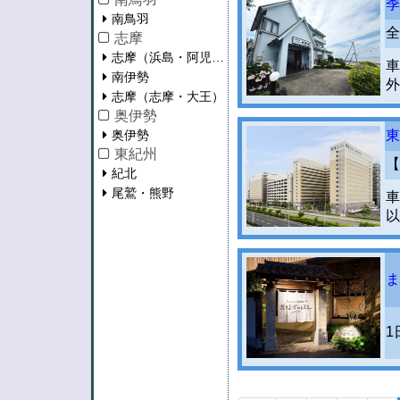
季
南鳥羽
全
志摩
志摩（浜島・阿児・磯部）
車
南伊勢
外
志摩（志摩・大王）
奥伊勢
奥伊勢
東
東紀州
【
紀北
尾鷲・熊野
車
以
ま
1