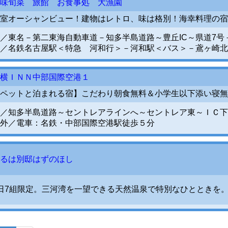
味旬菜 旅館 お食事処 大漁園
室オーシャンビュー！建物はレトロ、味は格別！海幸料理の宿
／東名－第二東海自動車道－知多半島道路～豊丘IC～県道7号－
／名鉄名古屋駅＜特急 河和行＞－河和駅＜バス＞－鳶ヶ崎北
横ＩＮＮ中部国際空港１
ペットと泊まれる宿】こだわり朝食無料＆小学生以下添い寝無
／知多半島道路～セントレアラインへ～セントレア東～ＩＣ下
外／電車：名鉄・中部国際空港駅徒歩５分
るは別邸はずのほし
日7組限定。三河湾を一望できる天然温泉で特別なひとときを