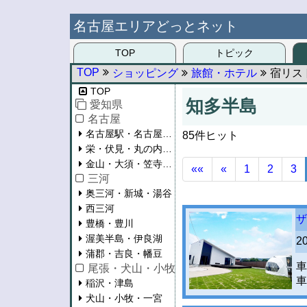
名古屋エリアどっとネット
TOP
トピック
TOP
ショッピング
旅館・ホテル
宿リス
TOP
知多半島
愛知県
名古屋
名古屋駅・名古屋城周辺
85件ヒット
栄・伏見・丸の内・ナゴヤドーム周辺
金山・大須・笠寺以南
««
«
1
2
3
三河
奥三河・新城・湯谷
西三河
ザ
豊橋・豊川
渥美半島・伊良湖
2
蒲郡・吉良・幡豆
車
尾張・犬山・小牧
車
稲沢・津島
犬山・小牧・一宮