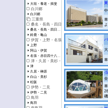
東
大垣・養老・揖斐
白川郷
中
白川郷
三重県
車
桑名・長島・四日市・湯の山・鈴鹿
よ
桑名・長島・四日市・湯の山
鈴鹿・亀山
バ
伊賀・上野・名張
上野
大
阿山・伊賀
名張・赤目四十八滝・青山
車
津・久居・美杉・松阪
津
久居・榊原
-
白山・美杉
全
松阪
車
伊勢・二見
2
伊勢・二見
磯
鳥羽
鳥羽
南鳥羽