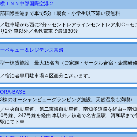
横ＩＮＮ中部国際空港２
部国際空港まで車で5分！朝食・小学生以下添い寝無料
／駐車場から西に2分～セントレアラインセントレア東IC～セ
り2分 車以外／名鉄電車で最短30分
ーベキュー＆レジデンス常滑
型一棟貸施設 最大15名向（ご家族・サークル合宿・企業研
／宿泊者専用駐車場４区画分ございます。
SORA-BASE
3棟のオーシャンビューグランピング施設。天然温泉も満喫♪
／中央自動車道、第二東海自動車道、南知多道路を経由～南知
80号線、247号線を経由 車以外／鉄道で名古屋駅、河和駅ま
駅にて下車