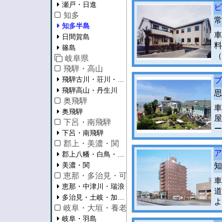
瀬戸・日進
ビ
知多
常
知多半島
車
日間賀島
料
篠島
（
岐阜県
飛騨・高山
飛騨古川・荘川・清見
ブ
飛騨高山・丹生川
思
奥飛騨
車
奥飛騨
屋
下呂・南飛騨
ー
下呂・南飛騨
郡上・美濃・関
ア
郡上八幡・白鳥・高鷲・明宝
美濃・関
知
恵那・多治見・可児・加茂
車
恵那・中津川・瑞浪
道
多治見・土岐・加茂・可児
よ
岐阜・大垣・養老
岐阜・羽島