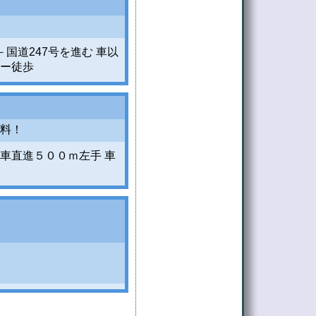
国道247号を進む 車以
ー徒歩
料！
車直進５００ｍ左手 車
。