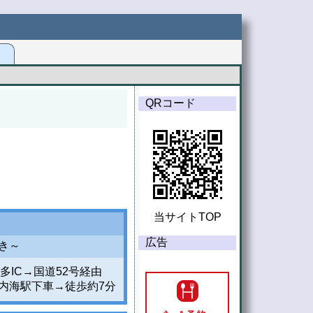
G
QRコード
当サイトTOP
広告
とき～
多IC→国道52号経由
内海駅下車→徒歩約7分