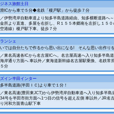
ジネス旅館土日
滑ICから車で５分◆名鉄「榎戸駅」から徒歩７分
／伊勢湾岸自動車道より知多半島道路経由、知多横断道路へ～
金所より直進、多屋を右折し、R１５５本郷南を左折し１５０
空港線）榎戸駅下車、徒歩７分
ランシェ
いでは自分たちで作るから思い出になる! そんな思い出作り
／東名高速各ICから名古屋ICへ。名古屋高速へ入り知多半島道
海岸通り方面へ 車以外／東海道新幹線名古屋駅乗換、名鉄常
５分
ズイン半田インター
多半島道路(半田ＩＣ)より車で１分！
／東名高速(豊田東JCT)から伊勢湾岸自動車道へ入り知多半
34号を半田市街方面へ1つ目の信号を超え左側 車以外／JR名
り河和方面青山駅下車