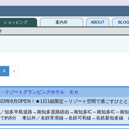
ショッピング
案内所
ABOUT
BLO
ト
4
»
・リゾートグランピングホテル モカ
023年8月OPEN！★1日1組限定～リゾート空間で過ごすひと
／知多半島道路→南知多道路経由→南知多IC～南知多IC～南知
で約8分 車以外／名鉄常滑線→名鉄可和線→名鉄新知多線 