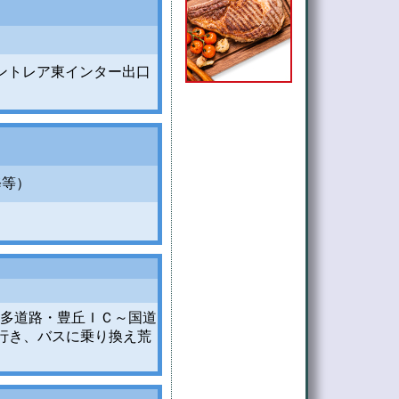
ントレア東インター出口
修等）
多道路・豊丘ＩＣ～国道
で行き、バスに乗り換え荒