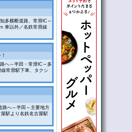
知多横断道路、常滑IC～
ｍ 車以外／名鉄常滑線
を！
路へ～半田・常滑IC～多
滑線常滑駅下車、タクシ
島道路へ～半田～主要地方
古屋駅より名鉄名古屋駅