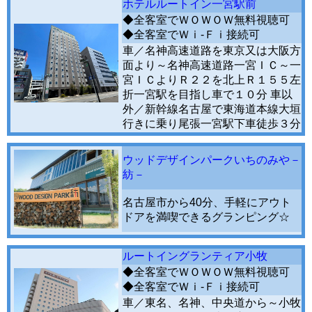
ホテルルートイン一宮駅前
◆全客室でＷＯＷＯＷ無料視聴可
◆全客室でＷｉ-Ｆｉ接続可
車／名神高速道路を東京又は大阪方
面より～名神高速道路一宮ＩＣ～一
宮ＩＣよりＲ２２を北上Ｒ１５５左
折一宮駅を目指し車で１０分 車以
外／新幹線名古屋で東海道本線大垣
行きに乗り尾張一宮駅下車徒歩３分
ウッドデザインパークいちのみや－
紡－
名古屋市から40分、手軽にアウト
ドアを満喫できるグランピング☆
ルートイングランティア小牧
◆全客室でＷＯＷＯＷ無料視聴可
◆全客室でＷｉ-Ｆｉ接続可
車／東名、名神、中央道から～小牧