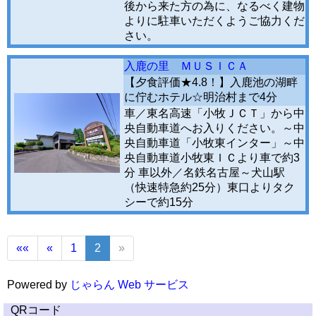
後から来た方の為に、なるべく建物
よりに駐車いただくようご協力くだ
さい。
入鹿の里 ＭＵＳＩＣＡ
【夕食評価★4.8！】入鹿池の湖畔
に佇むホテル☆明治村まで4分
車／東名高速「小牧ＪＣＴ」から中
央自動車道へお入りください。～中
央自動車道「小牧東インター」～中
央自動車道小牧東ＩＣより車で約3
分 車以外／名鉄名古屋～犬山駅
（快速特急約25分）東口よりタク
シーで約15分
««
«
1
2
»
Powered by
じゃらん Web サービス
QRコード