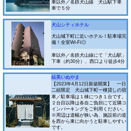
車以外／名鉄犬山線 犬山駅下車
車で５分
犬山シティホテル
犬山城下町に近いホテル！駐車場完
備！全室Wi-Fi◎
車以外／名鉄犬山線にて「犬山駅」
下車（約30分）、西口より徒歩4分
結美いぬやま
【2023年4月12日新築開業】 一日
二組限定 犬山城下町一棟貸しの宿
車／駐車場は１棟につき１台です。
２台目以降は各自ご負担にて近隣コ
インパーキングをご利用ください。
※周辺は道幅が狭い為、施設前の道
を西から東に向かうと駐車しやすい
です。