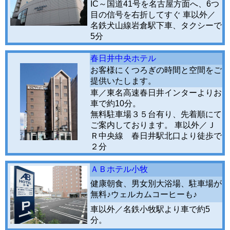
IC～国道41号を名古屋方面へ、6つ
目の信号を右折してすぐ 車以外／
名鉄犬山線岩倉駅下車、タクシーで
5分
春日井中央ホテル
お客様にくつろぎの時間と空間をご
提供いたします。
車／東名高速春日井インターよりお
車で約10分。
無料駐車場３５台有り、先着順にて
ご案内しております。 車以外／Ｊ
Ｒ中央線 春日井駅北口より徒歩で
２分
ＡＢホテル小牧
健康朝食、男女別大浴場、駐車場が
無料♪ウェルカムコーヒーも♪
車以外／名鉄小牧駅より車で約5
分。