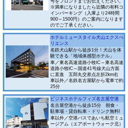
号をフロントまでお伝えください。
※満車になりましたら近隣の有料コ
インパーキング（入庫より24時間
900～1500円）のご案内になります
のでご了承ください。
ホテルミュースタイル犬山エクスぺ
リエンス
名鉄犬山駅から徒歩1分！犬山を体
験できる「地域体感型ホテル」
車／東名高速道路小牧IC～東名高速
道路小牧IC～国道41号線犬山方面
に直進 五郎丸交差点左折2km右
車以外／名鉄名古屋駅から電車で約
25分
ビジネスホテルフィズ名古屋空港
名古屋空港から徒歩15分 朝食・
駐車場・貸自転車・ドリンク無料!
車以外／空港バスであいち航空ミュ
ージアム（エアポートウォーク北）