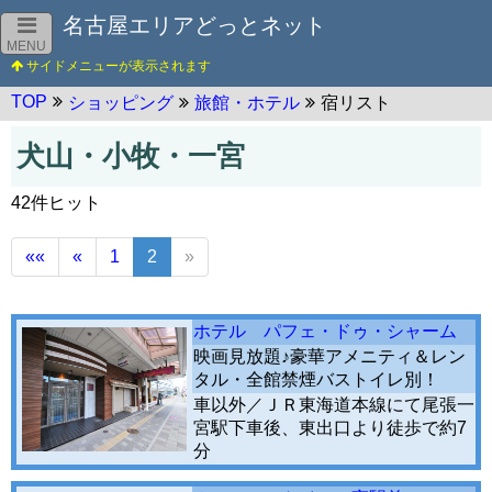
名古屋エリアどっとネット
MENU
TOP
ショッピング
旅館・ホテル
宿リスト
犬山・小牧・一宮
42件ヒット
««
«
1
2
»
ホテル パフェ・ドゥ・シャーム
映画見放題♪豪華アメニティ＆レン
タル・全館禁煙バストイレ別！
車以外／ＪＲ東海道本線にて尾張一
宮駅下車後、東出口より徒歩で約7
分