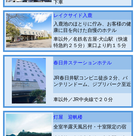
下車
レイクサイド入鹿
入鹿池のほとりに佇み、お客様の健
康に目を向けた自慢のホテル
車以外／名鉄名古屋-犬山駅（快速
特急約２５分）東口より約１５分
春日井ステーションホテル
JR春日井駅コンビニ徒歩２分、バ
ンテリンドーム、ジプリパーク至近
車以外／JR中央線で２０分
灯屋 迎帆楼
全室半露天風呂付・十室限定の宿